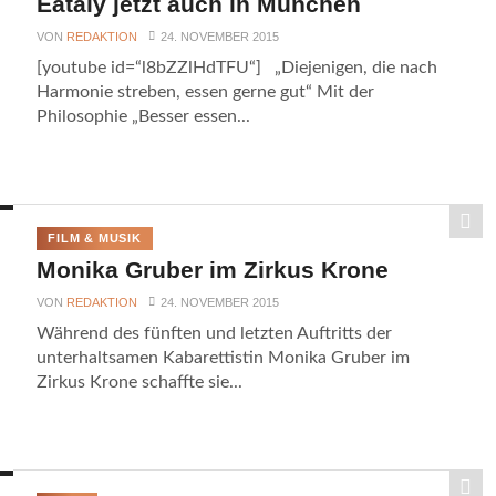
Eataly jetzt auch in München
VON
REDAKTION
24. NOVEMBER 2015
[youtube id=“l8bZZlHdTFU“] „Diejenigen, die nach
Harmonie streben, essen gerne gut“ Mit der
Philosophie „Besser essen...
FILM & MUSIK
Monika Gruber im Zirkus Krone
VON
REDAKTION
24. NOVEMBER 2015
Während des fünften und letzten Auftritts der
unterhaltsamen Kabarettistin Monika Gruber im
Zirkus Krone schaffte sie...