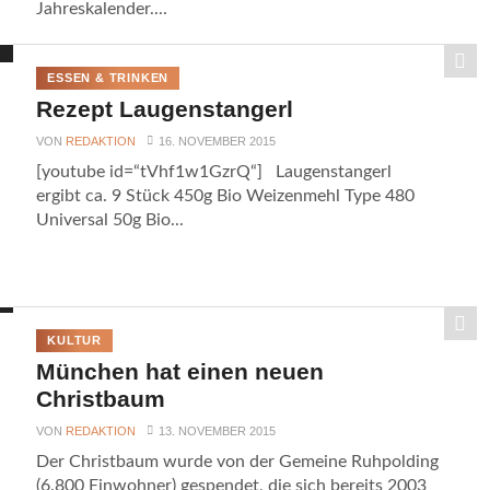
Jahreskalender....
ESSEN & TRINKEN
Rezept Laugenstangerl
VON
REDAKTION
16. NOVEMBER 2015
[youtube id=“tVhf1w1GzrQ“] Laugenstangerl
ergibt ca. 9 Stück 450g Bio Weizenmehl Type 480
Universal 50g Bio...
KULTUR
München hat einen neuen
Christbaum
VON
REDAKTION
13. NOVEMBER 2015
Der Christbaum wurde von der Gemeine Ruhpolding
(6.800 Einwohner) gespendet, die sich bereits 2003