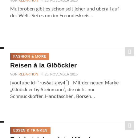
VON
REDAKTION
25. NOVEMBER 2015
Mutproben gibt es schon seit jeher und überall auf
der Welt. Sei es um im Freundeskreis...
FASHION & MORE
Reisen à la Glööckler
VON
REDAKTION
25. NOVEMBER 2015
[youtube id=“rus6at-axy4″] Mit der neuen Marke
„Glööckler by Steinmann“, die nicht nur
Schmuckkoffer, Handtaschen, Börsen...
ESSEN & TRINKEN