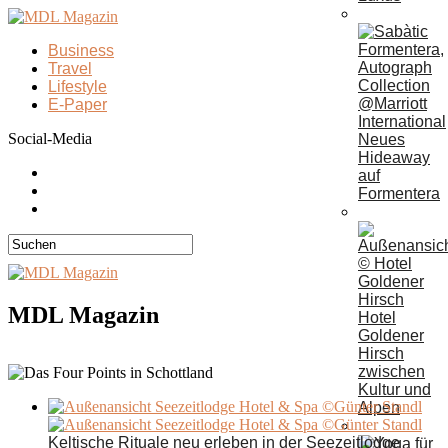
Business
Travel
Lifestyle
E-Paper
Social-Media
Neues
Hideaway
auf
Formentera
MDL Magazin
Hotel
Goldener
Hirsch
zwischen
Kultur und
Alpen
Keltische Rituale neu erleben in der Seezeitlodge