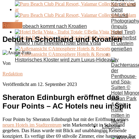
Reisen
Purobeach kommt nach Kroatien
Debüt in Schottland und Kroatien
Yogaherbst
Matteo Thun erweitert Hotel Bella Vista
in Gastein
genießen
Historisches Kloster wird zum Luxus-Hideaway
Von
Redaktion
Veröffentlicht am
12. September 2023
Sheraton Edinburgh eröffnet das
Four Points – AC Hotels neu in Split
Ruhe
mitten in
Four Points by Sheraton Edinburgh hat mit der Eröffnung seines
Meran
neuen Hotels im Stadtzentrum
sein Markendebüt in Schottland
Lifestyle
gegeben. Das Haus wurde mit Blick auf unabhängige Reisende
konzipiert. Es verfügt über 69 stilvolle Zimmer, eine hauseigene Bar