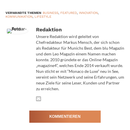
Folgen haben, spätestens im Gerichtsprozess. Denn dort
wird die Beweislast vorgelegt und oft zugunsten der
VERWANDTE THEMEN
BUSINESS
,
FEATURED
,
INNOVATION
,
Mutter entschieden.
KOMMUNIKATION
,
LIFESTYLE
Zwei Modelle für verzweifelte
Redaktion
Unsere Redaktion wird geleitet von
Väter
Chefredakteur Markus Mensch, der sich schon
als Redakteur für Munichs Best, dem blu Magazin
TextYourEx hat dafür die Lösung. Pia Steinberg und
und dem Leo Magazin einem Namen machen
Patrick Knebelkamp bieten zwei maßgeschneiderte
konnte. 2010 gründete er das Online-Magazin
Abonnement-Modelle an: ExBasic und ExElite. Das
„magazine4“, welches Ende 2014 verkauft wurde.
ExBasic-Paket umfasst die Beantwortung von 10
Nun sticht er mit “Monaco de Luxe” neu in See,
vereint sein Netzwerk und seine Erfahrungen, um
Nachrichten pro Monat, während ExElite die
neue Ziele für seine Leser, Kunden und Partner
Beantwortung von 20 Nachrichten pro Monat ermöglicht.
zu erreichen.
Beide Modelle garantieren eine schnelle Antwortzeit. Der
Ablauf ist simpel: Väter laden die Nachrichten ihrer Ex-
Partnerin in ein Backend hoch und können optional eine
KOMMENTIEREN
Notiz hinzufügen. TextYourEx formuliert eine Antwort, die
freundlich und entwaffnend ist, wodurch Streitigkeiten