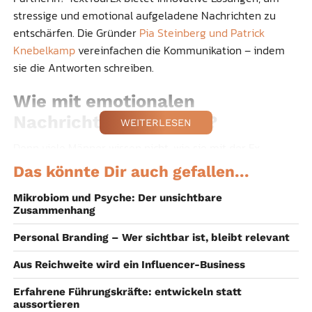
stressige und emotional aufgeladene Nachrichten zu
entschärfen. Die Gründer
Pia Steinberg und Patrick
Knebelkamp
vereinfachen die Kommunikation – indem
sie die Antworten schreiben.
Wie mit emotionalen
Nachrichten umgehen?
WEITERLESEN
Denn viele Männer wissen nicht, wie sie mit der Ex
umgehen sollen. Besonders dann, wenn nach der
Das könnte Dir auch gefallen...
Trennung der wahre Charakter der Partnerin zum
Vorschein kommt. Sie nutzt jede Möglichkeit um Ärger zu
Mikrobiom und Psyche: Der unsichtbare
Zusammenhang
machen. Stressige Nachrichten von ihr treffen ein wie
kleine Nadelstiche. Wenn das Handy piept, geht der Puls
Personal Branding – Wer sichtbar ist, bleibt relevant
bereits hoch.
Aus Reichweite wird ein Influencer-Business
In 90 Prozent der Fälle geht es dabei um die Kinder oder
Erfahrene Führungskräfte: entwickeln statt
um Geld. Emotionale Antworten vom Mann können fatale
aussortieren