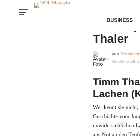
FILM & MUSIK
BUSINESS
Kino-Ti
Thaler
Von
Redaktio
Veröffentlicht 
Timm Thal
Lachen (K
Wer kennt sie nicht,
Geschichte vom Jun
unwiderstehlichen L
aus Not an den Teufe