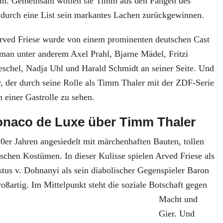
ihm. Gemeinsam wollen sie Timm aus den Fängen des
 durch eine List sein markantes Lachen zurückgewinnen.
Arved Friese wurde von einem prominenten deutschen Cast
t man unter anderem Axel Prahl, Bjarne Mädel, Fritzi
eschel, Nadja Uhl und Harald Schmidt an seiner Seite. Und
 der durch seine Rolle als Timm Thaler mit der ZDF-Serie
n einer Gastrolle zu sehen.
onaco de Luxe über Timm Thale
r
20er Jahren angesiedelt mit märchenhaften Bauten, tollen
schen Kostümen. In dieser Kulisse spielen Arved Friese als
tus v. Dohnanyi als sein diabolischer Gegenspieler Baron
roßartig. Im Mittelpunkt ste
ht die soziale Botschaft gegen
Macht und
Gier. Und