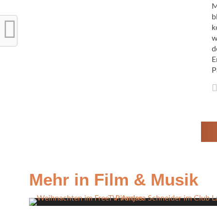
M
b
k
w
d
E
P
Mehr in Film & Musik