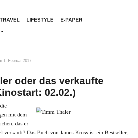
TRAVEL
LIFESTYLE
E-PAPER
pp der Woche: Timm
n
am
1. Februar 2017
er oder das verkaufte
inostart: 02.02.)
 die
gen mit dem
achen, das er
l verkauft? Das Buch von James Krüss ist ein Bestseller,