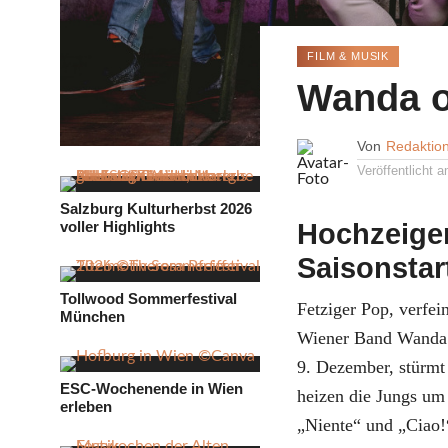
FILM & MUSIK
Wanda o
Von
Redaktio
Veröffentlicht 
Salzburg Kulturherbst 2026
voller Highlights
Hochzeiger
Saisonstar
Tollwood Sommerfestival
Fetziger Pop, verfei
München
Wiener Band Wanda 
9. Dezember, stürmt
ESC-Wochenende in Wien
heizen die Jungs u
erleben
„Niente“ und „Ciao!