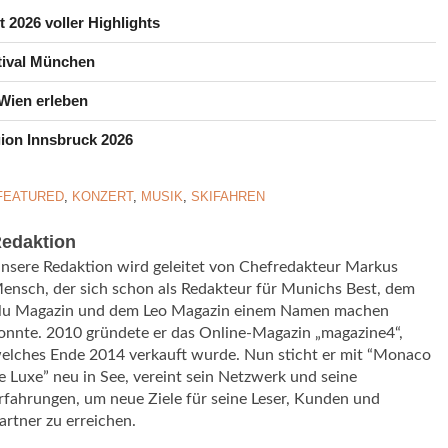
 2026 voller Highlights
tival München
Wien erleben
egion Innsbruck 2026
FEATURED
,
KONZERT
,
MUSIK
,
SKIFAHREN
edaktion
nsere Redaktion wird geleitet von Chefredakteur Markus
ensch, der sich schon als Redakteur für Munichs Best, dem
lu Magazin und dem Leo Magazin einem Namen machen
onnte. 2010 gründete er das Online-Magazin „magazine4“,
elches Ende 2014 verkauft wurde. Nun sticht er mit “Monaco
e Luxe” neu in See, vereint sein Netzwerk und seine
rfahrungen, um neue Ziele für seine Leser, Kunden und
artner zu erreichen.