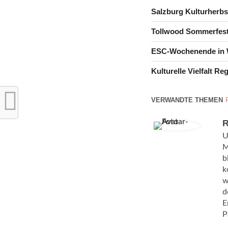
Salzburg Kulturherbst
Tollwood Sommerfes
ESC-Wochenende in 
Kulturelle Vielfalt R
VERWANDTE THEMEN
R
U
M
b
k
w
d
E
P