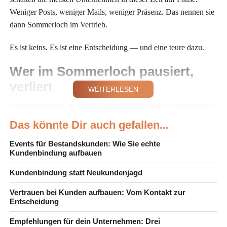
Weniger Posts, weniger Mails, weniger Präsenz. Das nennen sie
dann Sommerloch im Vertrieb.
Es ist keins. Es ist eine Entscheidung — und eine teure dazu.
Wer im Sommerloch pausiert,
verliert
WEITERLESEN
Das Sommerloch im Vertrieb existiert nur auf der Angebotsseite.
Auf der Kundenseite läuft die Zeit weiter. Das Gehirn priorisiert,
Das könnte Dir auch gefallen...
was präsent ist — und wer im Sommer verstummt, verliert
Sichtbarkeit, die mühsam aufgebaut wurde. Der Interessent vom
Events für Bestandskunden: Wie Sie echte
Kundenbindung aufbauen
letzten Quartal? Hat im September einen anderen Anbieter im
Kopf.
Kundenbindung statt Neukundenjagd
Genau hier reißt der Faden zu bestehenden Kontakten. Nicht
Vertrauen bei Kunden aufbauen: Vom Kontakt zur
Entscheidung
beim ersten Nein. Im Sommer.
Empfehlungen für dein Unternehmen: Drei