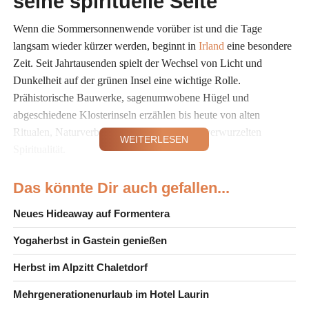
seine spirituelle Seite
Wenn die Sommersonnenwende vorüber ist und die Tage
langsam wieder kürzer werden, beginnt in
Irland
eine besondere
Zeit. Seit Jahrtausenden spielt der Wechsel von Licht und
Dunkelheit auf der grünen Insel eine wichtige Rolle.
Prähistorische Bauwerke, sagenumwobene Hügel und
abgeschiedene Klosterinseln erzählen bis heute von alten
Ritualen, Naturverbundenheit und einer tief verwurzelten
WEITERLESEN
Spiritualität.
Gerade im Sommer lassen sich diese besonderen Orte intensiv
Das könnte Dir auch gefallen...
erleben. Dank der langen Tage, an denen die Sonne oft erst
Neues Hideaway auf Formentera
gegen 22.30 Uhr untergeht, bleibt viel Zeit, die beeindruckenden
Landschaften in aller Ruhe zu entdecken. Wer früh morgens
Yogaherbst in Gastein genießen
oder am Abend unterwegs ist, erlebt viele dieser Kraftorte fast
ohne Besucher und kann ihre besondere Atmosphäre besonders
Herbst im Alpzitt Chaletdorf
intensiv wahrnehmen.
Mehrgenerationenurlaub im Hotel Laurin