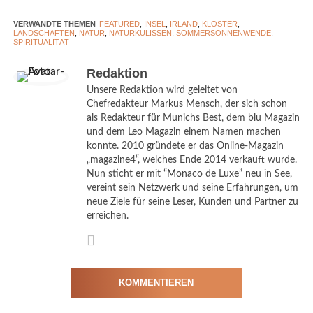
Newgrange verbindet Licht und
Geschichte
VERWANDTE THEMEN
FEATURED
,
INSEL
,
IRLAND
,
KLOSTER
,
LANDSCHAFTEN
,
NATUR
,
NATURKULISSEN
,
SOMMERSONNENWENDE
,
SPIRITUALITÄT
Nur rund 50
Kilometer
Redaktion
von Dublin
Unsere Redaktion wird geleitet von
Chefredakteur Markus Mensch, der sich schon
entfernt liegt
als Redakteur für Munichs Best, dem blu Magazin
mit
Brú na
und dem Leo Magazin einem Namen machen
Bóinne
eine
konnte. 2010 gründete er das Online-Magazin
der
„magazine4“, welches Ende 2014 verkauft wurde.
Nun sticht er mit “Monaco de Luxe” neu in See,
vereint sein Netzwerk und seine Erfahrungen, um
neue Ziele für seine Leser, Kunden und Partner zu
Tourism Ireland_Sunrise at Newgrange, Co Meath
erreichen.
©Tourism Ireland
bedeutendsten archäologischen Landschaften Europas.
KOMMENTIEREN
Herzstück des UNESCO-Welterbes ist das über 5.000 Jahre alte
Hügelgrab
Newgrange
, das sogar älter ist als Stonehenge und