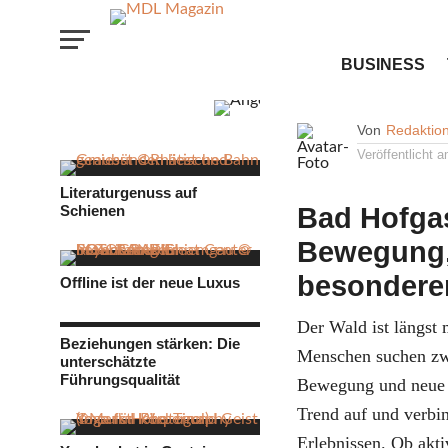
LIFESTYLE
BUSINESS
Waldbad
Von
Redaktio
Veröffentlicht 
Literaturgenuss auf
Schienen
Bad Hofgas
Bewegung, 
besonder
Offline ist der neue Luxus
Der Wald ist längst
Beziehungen stärken: Die
Menschen suchen zwi
unterschätzte
Führungsqualität
Bewegung und neue E
Trend auf und verbi
Erlebnissen. Ob akt