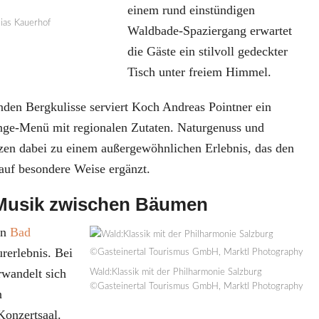
einem rund einstündigen
ias Kauerhof
Waldbade-Spaziergang erwartet
die Gäste ein stilvoll gedeckter
Tisch unter freiem Himmel.
nden Bergkulisse serviert Koch Andreas Pointner ein
nge-Menü mit regionalen Zutaten. Naturgenuss und
zen dabei zu einem außergewöhnlichen Erlebnis, das den
auf besondere Weise ergänzt.
 Musik zwischen Bäumen
in
Bad
erlebnis. Bei
rwandelt sich
Wald:Klassik mit der Philharmonie Salzburg
©Gasteinertal Tourismus GmbH, Marktl Photography
n
onzertsaal.