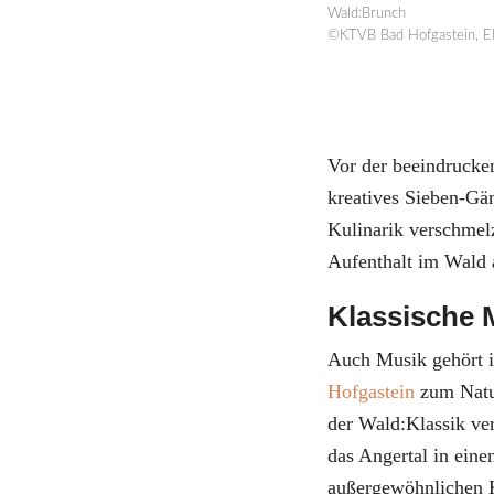
Wald:Brunch
©KTVB Bad Hofgastein, El
Vor der beeindrucke
kreatives Sieben-Gä
Kulinarik verschmel
Aufenthalt im Wald 
Klassische
Auch Musik gehört 
Hofgastein
zum Natur
der Wald:Klassik ve
das Angertal in eine
außergewöhnlichen K