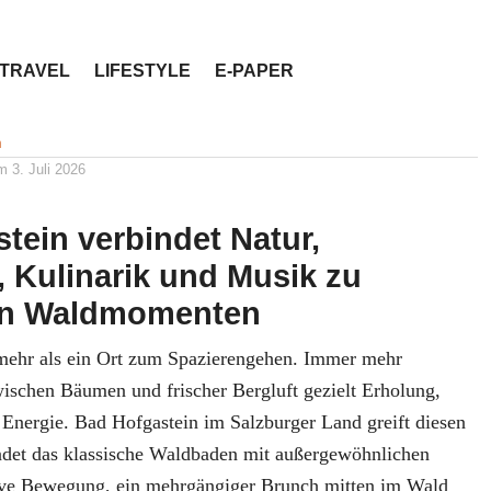
TRAVEL
LIFESTYLE
E-PAPER
en neu erleben
n
am
3. Juli 2026
tein verbindet Natur,
Kulinarik und Musik zu
en Waldmomenten
 mehr als ein Ort zum Spazierengehen. Immer mehr
schen Bäumen und frischer Bergluft gezielt Erholung,
nergie. Bad Hofgastein im Salzburger Land greift diesen
ndet das klassische Waldbaden mit außergewöhnlichen
ive Bewegung, ein mehrgängiger Brunch mitten im Wald