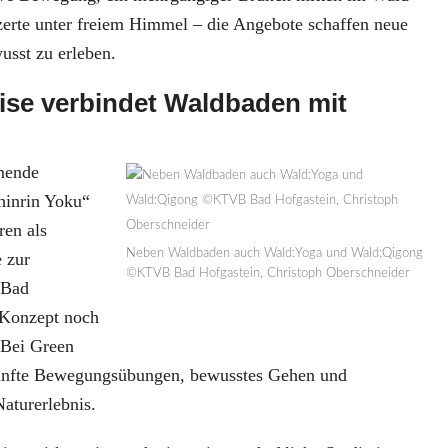
zerte unter freiem Himmel – die Angebote schaffen neue
usst zu erleben.
ise verbindet Waldbaden mit
mende
hinrin Yoku“
ren als
Neben Waldbaden auch Wald:Yoga und Wald:Qigong
 zur
©KTVB Bad Hofgastein, Christoph Oberschneider
 Bad
 Konzept noch
. Bei Green
sanfte Bewegungsübungen, bewusstes Gehen und
aturerlebnis.