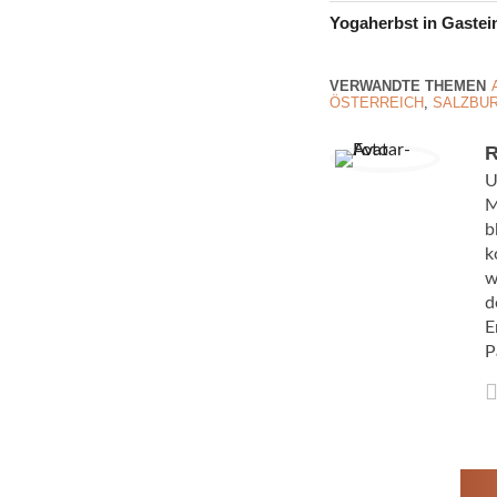
Yogaherbst in Gastei
VERWANDTE THEMEN
ÖSTERREICH
,
SALZBU
R
U
M
b
k
w
d
E
P