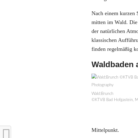
Nach einem kurzen S
mitten im Wald. Die
der natürlichen Atmo
klassischen Auffüh
finden regelmäßig ko
Waldbaden a
Wald:Brunch
©KTVB Bad Hofgastein, M
Mittelpunkt.