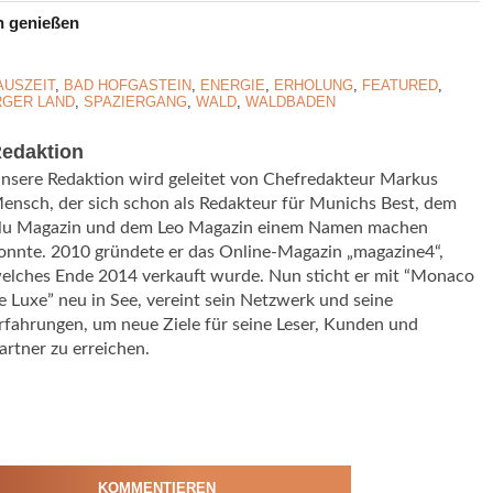
n genießen
AUSZEIT
,
BAD HOFGASTEIN
,
ENERGIE
,
ERHOLUNG
,
FEATURED
,
RGER LAND
,
SPAZIERGANG
,
WALD
,
WALDBADEN
edaktion
nsere Redaktion wird geleitet von Chefredakteur Markus
ensch, der sich schon als Redakteur für Munichs Best, dem
lu Magazin und dem Leo Magazin einem Namen machen
onnte. 2010 gründete er das Online-Magazin „magazine4“,
elches Ende 2014 verkauft wurde. Nun sticht er mit “Monaco
e Luxe” neu in See, vereint sein Netzwerk und seine
rfahrungen, um neue Ziele für seine Leser, Kunden und
artner zu erreichen.
KOMMENTIEREN