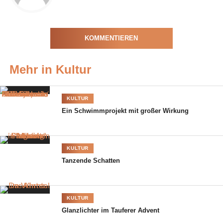
Theresienwiese. Frühlingsfest-Chefin Yvonne Heckl,
Schausteller-Boss Edmund Radlinger, Festring-Vorstand Karl-
Heinz Knoll und Bürgermeister und Schirmherr des
KOMMENTIEREN
Frühlingsfestes, Josef Schmid, dirigierten mit Bravour das
gemeinsame Standkonzert der drei Kapellen.
Mehr in Kultur
KULTUR
Ein Schwimmprojekt mit großer Wirkung
KULTUR
Tanzende Schatten
KULTUR
Glanzlichter im Tauferer Advent