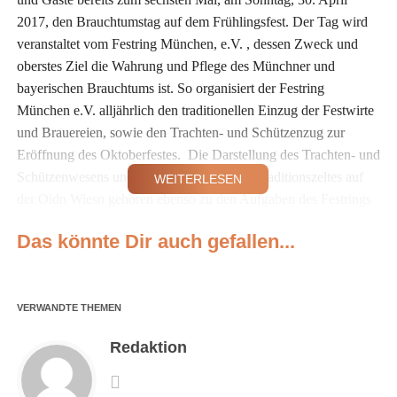
2017, den Brauchtumstag auf dem Frühlingsfest. Der Tag wird
veranstaltet vom Festring München, e.V. , dessen Zweck und
oberstes Ziel die Wahrung und Pflege des Münchner und
bayerischen Brauchtums ist. So organisiert der Festring
München e.V. alljährlich den traditionellen Einzug der Festwirte
und Brauereien, sowie den Trachten- und Schützenzug zur
Eröffnung des Oktoberfestes. Die Darstellung des Trachten- und
Schützenwesens und die Organisation des Traditionszeltes auf
WEITERLESEN
der Oidn Wiesn gehören ebenso zu den Aufgaben des Festrings
München e.V. wie auch die turnusgemäße Ernennung
Das könnte Dir auch gefallen...
Tradition und Brauchtum im
Vordergrund
VERWANDTE THEMEN
Eröffnet wurde der Brauchtumstag um 13:00 Uhr durch die
Musikkapellen „Wolfgang Grünbauer mit seinen Münchner
Redaktion
Oktoberfest Musikanten“, die „Landsberger Tanzlmusikanten“
und die „Blaskapelle Maisach“ am Haupteingang der