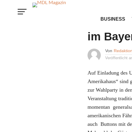
KULTUR
BUSINESS
Amerika
im Baye
Von
Redaktio
Veröffentlicht 
Auf Einladung des U
Amerikahaus“ sind 
zur Wahlparty in de
Veranstaltung tradi
momentan generalsa
amerikanischen Fäh
auch Buttons mit de