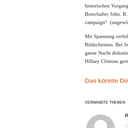
historischen Vorgan
Botschafter John. B
campaign“ (ungewö
Mit Spannung verfo
Bildschirmen. Bei S
ganze Nacht diskutie
Hillary Clintons ger
Das könnte Dir
VERWANDTE THEMEN
R