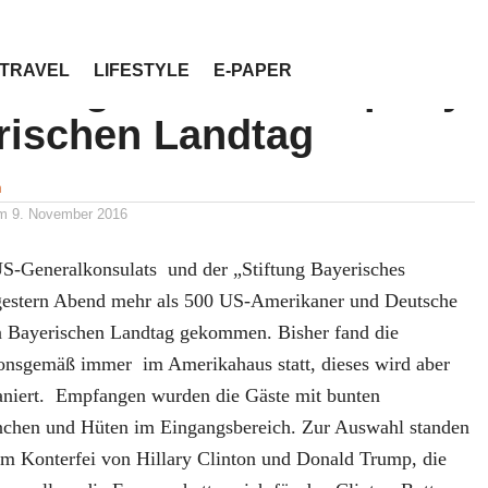
TRAVEL
LIFESTYLE
E-PAPER
 hat gewählt- Wahlparty
rischen Landtag
n
am
9. November 2016
S-Generalkonsulats und der „Stiftung Bayerisches
gestern Abend mehr als 500 US-Amerikaner und Deutsche
n Bayerischen Landtag gekommen. Bisher fand die
tionsgemäß immer im Amerikahaus statt, dieses wird aber
niert. Empfangen wurden die Gäste mit bunten
nchen und Hüten im Eingangsbereich. Zur Auswahl standen
m Konterfei von Hillary Clinton und Donald Trump, die