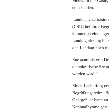
Mehrzahl der Gäste, 
entschieden.
Landtagsvizepräside
(CSU) bei ihrer Beg
könnten ja eine eige
Landtagssitzung hier
den Landtag noch nie
Europaministerin Dr
demokratische Errung
werden wird.“
Einen Lacherfolg erz
Begrüßungsrede: „B
George“ er hatte zu
Nationalhymne gesu