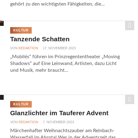
gehört zu den wichtigsten Fähigkeiten, die...
KULTUR
Tanzende Schatten
VON
REDAKTION
17. NOVEMBER 2023
„Mobilés“ führen im Prinzregententheater „Moving
Shadows“ auf Eine Leinwand, Artisten, dazu Licht
und Musik, mehr braucht...
KULTUR
Glanzlichter im Tauferer Advent
VON
REDAKTION
7. NOVEMBER 2023
Märchenhafter Weihnachtszauber am Reinbach-
Wasserfall im Ahrntal Wer in der Adventszeit das