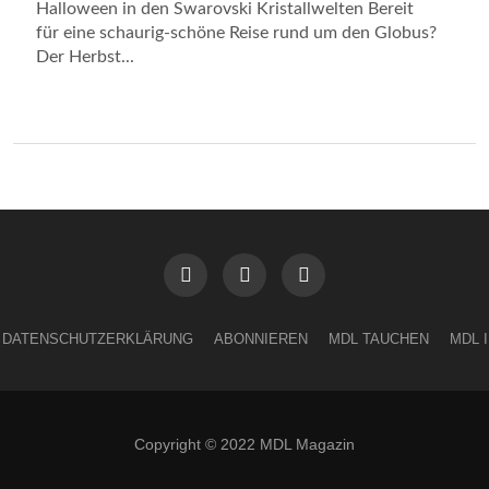
Halloween in den Swarovski Kristallwelten Bereit
für eine schaurig-schöne Reise rund um den Globus?
Der Herbst...
DATENSCHUTZERKLÄRUNG
ABONNIEREN
MDL TAUCHEN
MDL 
Copyright © 2022 MDL Magazin