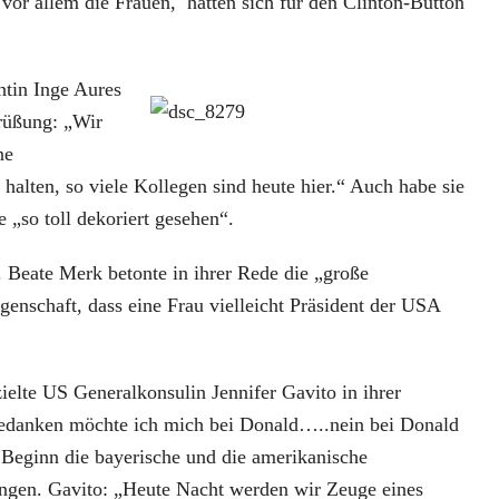
vor allem die Frauen, hatten sich für den Clinton-Button
ntin Inge Aures
rüßung: „Wir
ne
 halten, so viele Kollegen sind heute hier.“ Auch habe sie
 „so toll dekoriert gesehen“.
. Beate Merk betonte in ihrer Rede die „große
enschaft, dass eine Frau vielleicht Präsident der USA
ielte US Generalkonsulin Jennifer Gavito in ihrer
edanken möchte ich mich bei Donald…..nein bei Donald
 Beginn die bayerische und die amerikanische
ngen. Gavito: „Heute Nacht werden wir Zeuge eines