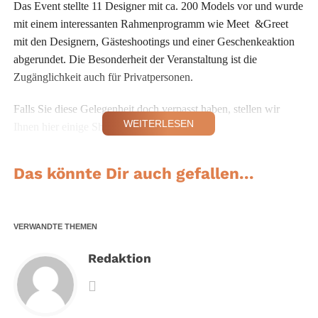
Das Event stellte 11 Designer mit ca. 200 Models vor und wurde
mit einem interessanten Rahmenprogramm wie Meet &Greet
mit den Designern, Gästeshootings und einer Geschenkeaktion
abgerundet. Die Besonderheit der Veranstaltung ist die
Zugänglichkeit auch für Privatpersonen.
Falls Sie diese Gelegenheit doch verpasst haben, stellen wir
WEITERLESEN
Ihnen hier einige Shows des Abends vor.
Das Label „Spitzenjunge“ präsentierte Männerunterwäsche.
Das könnte Dir auch gefallen...
Während auch „normale“ Unterwäsche zu sehen war, ist die
eigentliche Idee, individuelle Unterhosen komplett aus Spitze zu
designen. Denn Spitze wirkt, wie man sehen konnte, nicht nur
VERWANDTE THEMEN
an Frauen sexy und ist somit der ultimative „Neuling“ in Sachen
Männerunterwäsche.
Redaktion
Renatta Pruneda zeigt mit ihrem gleichnamigen Label
auffallende Mode mit vielen Prints. Die vorherrschenden Farben
der mexikanischen Designerin waren in dieser Kollektion braun