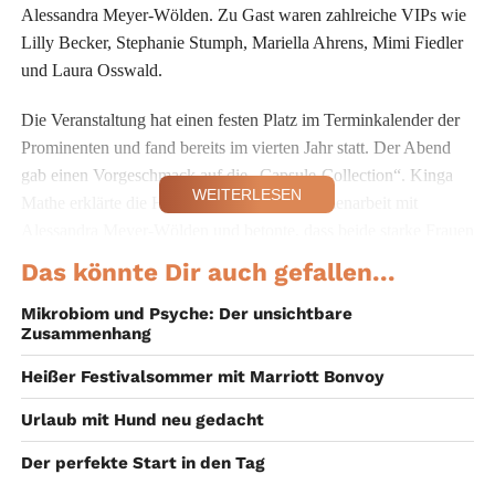
Alessandra Meyer-Wölden. Zu Gast waren zahlreiche VIPs wie
Lilly Becker, Stephanie Stumph, Mariella Ahrens, Mimi Fiedler
und Laura Osswald.
Die Veranstaltung hat einen festen Platz im Terminkalender der
Prominenten und fand bereits im vierten Jahr statt. Der Abend
gab einen Vorgeschmack auf die „Capsule-Collection“. Kinga
WEITERLESEN
Mathe erklärte die Hintergründe der Zusammenarbeit mit
Alessandra Meyer-Wölden und betonte, dass beide starke Frauen
sind und sich gut ergänzen.
Das könnte Dir auch gefallen...
Lange auf diesen Abend
Mikrobiom und Psyche: Der unsichtbare
Zusammenhang
gewartet
Heißer Festivalsommer mit Marriott Bonvoy
Alessandra Meyer-Wölden kam mit ihrer Mutter Antonella und
ihrer Tante Nadja eigens für diesen Anlass an die Isar: „Ich habe
Urlaub mit Hund neu gedacht
so lange auf diesen Abend gewartet“, erzählte Alessandra
Der perfekte Start in den Tag
Meyer-Wölden. „Kinga und ich hatten schon im Jahr 2019 eine