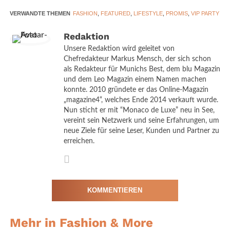
ganze Kollektion designt“, sagte sie. Doch dann kam Corona
dazwischen und das Oktoberfest wurde abgesagt. Das
VERWANDTE THEMEN
FASHION
,
FEATURED
,
LIFESTYLE
,
PROMIS
,
VIP PARTY
gemeinsame Dirndl-Projekt legten sie auf Eis. „Aber jetzt ist
Redaktion
unser Traum wahr geworden. Die Idee war, dass meine ganze
Unsere Redaktion wird geleitet von
Familie die gleiche Tracht tragen kann.“
Chefredakteur Markus Mensch, der sich schon
als Redakteur für Munichs Best, dem blu Magazin
Ihre Kinder brachten Ideen in das Design ein: „Die Jungs waren
und dem Leo Magazin einem Namen machen
von Anfang an für Blau. Meine Tochter ist kein Pink-Fan und
konnte. 2010 gründete er das Online-Magazin
fand somit Blau auch besser. So wurde es ein blaues Dirndl“,
„magazine4“, welches Ende 2014 verkauft wurde.
Nun sticht er mit “Monaco de Luxe” neu in See,
sagt Alessandra Meyer-Wölden. Die Gäste haben die Kollektion
vereint sein Netzwerk und seine Erfahrungen, um
gefeiert.
neue Ziele für seine Leser, Kunden und Partner zu
erreichen.
Das sagen die Gäste
Die
bekannte
KOMMENTIEREN
Münchnerin
Laura
Mehr in Fashion & More
Osswald