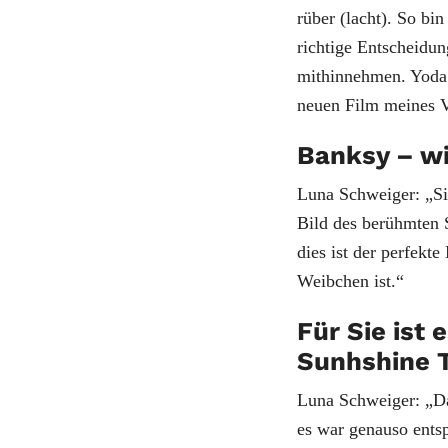
rüber (lacht). So b
richtige Entscheidun
mithinnehmen. Yoda i
neuen Film meines V
Banksy – w
Luna Schweiger: „Si
Bild des berühmten S
dies ist der perfekt
Weibchen ist.“
Für Sie ist 
Sunhshine T
Luna Schweiger: „Da
es war genauso entsp