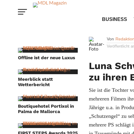
INTERVIEW
BUSINESS
Intervi
Von
Redaktio
Veröffentlicht 
Offline ist der neue Luxus
Luna Sch
zu ihren 
Meerblick statt
Wetterbericht
Sie ist die Tochter 
mehreren Filmen ihr
Boutiquehotel Portixol in
Jährige u.a. in Pro
Palma de Mallorca
„Schutzengel“ zu seh
mehrere PS schlägt 
FIRST STEPS Awards 2025
in Travemünde mit d