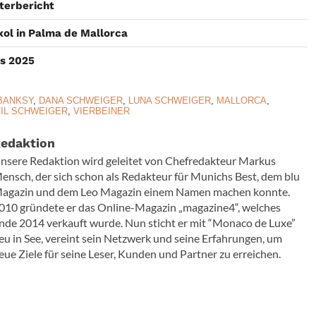
terbericht
xol in Palma de Mallorca
s 2025
BANKSY
,
DANA SCHWEIGER
,
LUNA SCHWEIGER
,
MALLORCA
,
TIL SCHWEIGER
,
VIERBEINER
edaktion
nsere Redaktion wird geleitet von Chefredakteur Markus
ensch, der sich schon als Redakteur für Munichs Best, dem blu
agazin und dem Leo Magazin einem Namen machen konnte.
010 gründete er das Online-Magazin „magazine4“, welches
nde 2014 verkauft wurde. Nun sticht er mit “Monaco de Luxe”
eu in See, vereint sein Netzwerk und seine Erfahrungen, um
eue Ziele für seine Leser, Kunden und Partner zu erreichen.