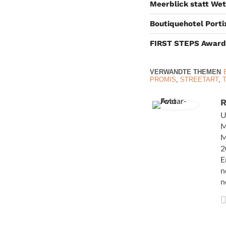
Meerblick statt Wet
Boutiquehotel Porti
FIRST STEPS Award
VERWANDTE THEMEN
PROMIS
,
STREETART
,
R
U
M
M
2
E
n
n