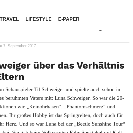
TRAVEL
LIFESTYLE
E-PAPER
ew mit Luna Schweiger
n
am
7. September 2017
weiger über das Verhältnis
Eltern
von Schauspieler Til Schweiger und spielte auch schon in
es berühmten Vaters mit: Luna Schweiger. So war die 20-
duktionen wie „Keinohrhasen“, „Phantomschmerz“ und
en. Ihr großes Hobby ist das Springreiten, doch auch für
ihr Herz. Und so war Luna bei der „Beetle Sunshine Tour“
abei. Sie gab beim Volkswagen-Fahr-Spektakel mit Kult-