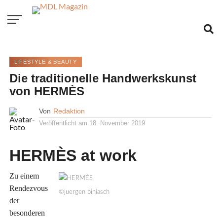
LIFESTYLE & BEAUTY
Die traditionelle Handwerkskunst
von HERMÈS
Von
Redaktion
Veröffentlicht am
18. November 2019
HERMÈS at work
Zu einem
Rendezvous
©juergen biniasch
der
besonderen