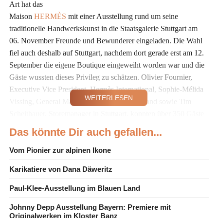
Art hat das
Maison
HERMÈS
mit einer Ausstellung rund um seine
traditionelle Handwerkskunst in die Staatsgalerie Stuttgart am
06. November Freunde und Bewunderer eingeladen. Die Wahl
fiel auch deshalb auf Stuttgart, nachdem dort gerade erst am 12.
September die eigene Boutique eingeweiht worden war und die
Gäste wussten dieses Privileg zu schätzen. Olivier Fournier,
Executive Vice President, Hermès International, Sophie-Mélida
WEITERLESEN
Vissing, General Manager, Hermès Deutschland sowie Tim
Scheithauer, Storemanager in Stuttgart, konnten über 350 Gäste
begrüßen.
Das könnte Dir auch gefallen...
Die Herstellung eines Objekts von Hermès erfordert
Vom Pionier zur alpinen Ikone
Zeit, edle Materialien, Werkzeuge, Talent, Emotionen,
Karikatiere von Dana Däweritz
Wissen und geschickte Hände. Hinter jedem letzten
Schliff steht ein Anfang – eine akribische Auswahl der
Paul-Klee-Ausstellung im Blauen Land
Ausgangsmaterialien und die Bearbeitung mit höchster
Johnny Depp Ausstellung Bayern: Premiere mit
Präzision und Perfektion. Jeder neue Handwerker, der
Originalwerken im Kloster Banz