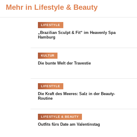
Perfektion“ sind. Erst in der Einarbeitung entscheidet
Mehr in Lifestyle & Beauty
sich dann, ob das Potential ausreicht das
Ausbildungsprogramm, wobei das Alter zur Übernahme
nicht der entscheidende Faktor ist.
LIFESTYLE
„Brazilian Sculpt & Fit“ im Heavenly Spa
Hermès ist
Hamburg
immer noch
ein
KULTUR
Die bunte Welt der Travestie
LIFESTYLE
Die Kraft des Meeres: Salz in der Beauty-
Routine
LIFESTYLE & BEAUTY
Outfits fürs Date am Valentinstag