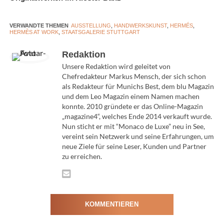
zu Hermès kommt, absolviert eine einjährige
Ausbildung, in der er das Savoir-fair des Hauses lernt.
Nach diesem Ausbildungsjahr wird der Handwerker in
VERWANDTE THEMEN
AUSSTELLUNG
,
HANDWERKSKUNST
,
HERMÉS
,
HERMÈS AT WORK
,
STAATSGALERIE STUTTGART
seinem Atelier ein bis zwei Jahre lang von einem Tutor
begleitet. Wir sind der Meinung, dass ein Handwerker
Redaktion
bis zu 5 Jahre braucht, um das gesamte Savoir-faire des
Unsere Redaktion wird geleitet von
Chefredakteur Markus Mensch, der sich schon
Hauses zu beherrschen. Jedoch lernt ein Handwerker
als Redakteur für Munichs Best, dem blu Magazin
während seiner Zeit bei Hermès stets weiter. Es
und dem Leo Magazin einem Namen machen
kommen neue Leder, neue Modelle oder neue
konnte. 2010 gründete er das Online-Magazin
Techniken hinzu. Viele Handwerker sind Quereinsteiger
„magazine4“, welches Ende 2014 verkauft wurde.
Nun sticht er mit “Monaco de Luxe” neu in See,
und haben vorher ganz andere Berufe ausgeübt, unter
vereint sein Netzwerk und seine Erfahrungen, um
anderem gibt es Sommeliers, die zum Uhrmacher
neue Ziele für seine Leser, Kunden und Partner
ausgebildet wurden. Im Gespräch mit Olivier Fournier
zu erreichen.
kam eine überraschende Information zutage, dass
Hermès u.a. auch darauf setzt, Arbeitslose in ihr
Ausbildungsprogramm mit aufzunehmen, wobei
Voraussetzung „ein gutes Auge, eine ruhige Hand,
KOMMENTIEREN
Liebe zum Detail und der absolute Wille zur