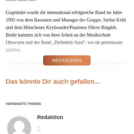
Gegründet wurde die international erfolgreiche Band im Jahre
1995 von dem Bassisten und Manager der Gruppe, Stefan Köhl
und dem Münchener Keyboarder/Pianisten Oliver Ringleb.
Beide kannten sich von ihrer Arbeit an der Musikschule
Ohrwurm und der Band „Definitely Soul“, wo sie gemeinsam
spielten.
WEITERLESEN
Der Wunsch nach einer Professionalisierung ließ die beiden eine
neue Band gründen. Ringleb und Köhl suchten gemeinsam in
der Münchener Musikszene nach geeigneten Musikern und
Das könnte Dir auch gefallen...
verbrachten viel Zeit mit Castings, um ein möglichst homogenes
Team zusammenzustellen.
VERWANDTE THEMEN
In der Anfangszeit von
SOUL KITCHEN
war die Besetzung
noch stark an den damals sehr populären Musikfilm „Die
Redaktion
Commitments“ angelehnt. Neben einem farbigen Sänger gab es
in der Erstbesetzung deshalb auch noch zwei Background