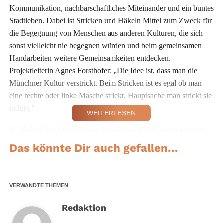
Kommunikation, nachbarschaftliches Miteinander und ein buntes
Stadtleben. Dabei ist Stricken und Häkeln Mittel zum Zweck für
die Begegnung von Menschen aus anderen Kulturen, die sich
sonst vielleicht nie begegnen würden und beim gemeinsamen
Handarbeiten weitere Gemeinsamkeiten entdecken.
Projektleiterin Agnes Forsthofer: „Die Idee ist, dass man die
Münchner Kultur verstrickt. Beim Stricken ist es egal ob man
eine rechte oder linke Masche strickt, Hauptsache man strickt sie
richtig.“
WEITERLESEN
Im Verlauf des Aktionsjahres werden bei Großveranstaltungen,
wie dem Streetlife-Festival und dem Weltspieltag, mehr und
Das könnte Dir auch gefallen...
mehr Münchner Mitstricker/innen motiviert, sich für ein buntes
Stadtleben zu engagieren. Ziel ist es, zum Oktoberfest ein großes
Zeichen im Münchner Stadtbild zu setzen.
VERWANDTE THEMEN
Redaktion