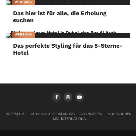
WERBUNG
„fröhliche Verstrickungen“. Sie will „auf jeden Fall“ am
nächsten gemeinschaftlichen Stricken wieder teilnehmen.
Das hier ist für alle, die Erholung
suchen
Ingeborg Hoffmann
WERBUNG
Das perfekte Styling für das 5-Sterne-
Hotel
IMPRESSUM
DATENSCHUTZERKLÄRUNG
ABONNIEREN
MDL TAUCHEN
MDL INTERNATIONAL