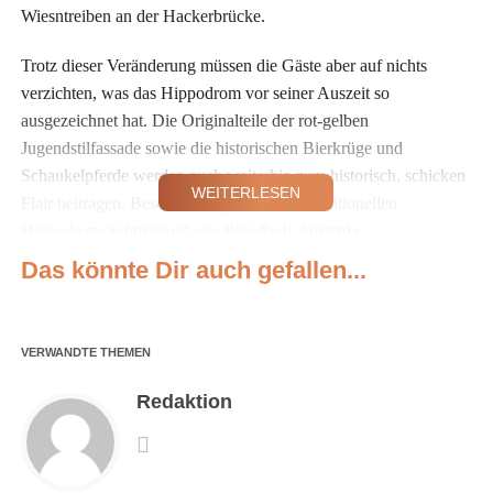
Wiesntreiben an der Hackerbrücke.
Trotz dieser Veränderung müssen die Gäste aber auf nichts
verzichten, was das Hippodrom vor seiner Auszeit so
ausgezeichnet hat. Die Originalteile der rot-gelben
Jugendstilfassade sowie die historischen Bierkrüge und
Schaukelpferde werden auch weiterhin zum historisch, schicken
WEITERLESEN
Flair beitragen. Besonders begeistern die traditionellen
Hippodrom-Schmankerl wie Bier-Radi, Obatzda,
Spanferkelhaxerl und Kaiserschmarren, die jeden
Das könnte Dir auch gefallen...
Feinschmecker in den Delikatessen-Himmel schicken werden.
Auch wird sich an der Prominentendichte im Hippodrom nichts
ändern, schließlich schätzen gerade die den Luxus, der hier
VERWANDTE THEMEN
geboten wird. Positive Veränderungen bringt der Umzug in den
Postpalast auch mit sich.
Redaktion
Die neue Location macht das Hippodrom noch exklusiver und
ermöglicht seinen Gästen abseits von der überfüllten