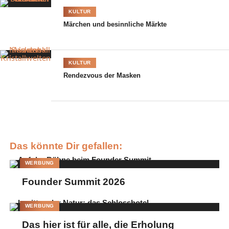
ein. Bier, Champagner, Cocktails – alles was das Herz begehrt.
KULTUR
Dies bieten allen Feierwütigen die Happy Hippo Bar, die P1-Bar
Märchen und besinnliche Märkte
und die Monaco Almbar, die sich im Außenbereich des
Postpalasts befindet. Das seit mehr als 111 Jahren bestehende
Festzelt ist zurück; und das länger und schöner als je zuvor. Wer
KULTUR
sich also noch mit Sicherheit einen Platz im exklusivsten und
Rendezvous der Masken
luxuriösesten Wiesnzelt auf dem Oktoberfest schnappen will,
sollte sich beeilen, denn die Tische sind nicht nur bei den
Prominenten beliebt.
Das könnte Dir gefallen:
WERBUNG
Founder Summit 2026
WERBUNG
Das hier ist für alle, die Erholung