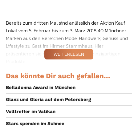
Bereits zum dritten Mal sind anlässlich der Aktion Kauf
Lokal vom 5. Februar bis zum 3. März 2018 40 Münchner
Marken aus den Bereichen Mode, Handwerk, Genuss und
Lifestyle zu Gast im Hirmer Stammhaus. Hier
präsentieren sie vier Wochen lang ihre einzigartigen
WEITERLESEN
Produkte.
Warum sich die Münchner
Das könnte Dir auch gefallen...
Macher zu der Aktion, initiiert
Belladonna Award in München
von HIRMER,
Glanz und Gloria auf dem Petersberg
zusammengeschlossen haben?
Volltreffer im Vatikan
Gemeinsam feiern sie die Vielfalt und das
unternehmerische Potenzial Münchens und machen so
Stars spenden im Schnee
auf den lokalen Handel aufmerksam. Denn: Große