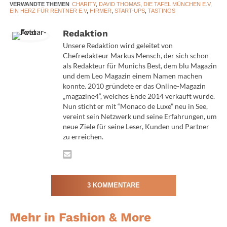
Handelsketten verdrängen zunehmend lokale
VERWANDTE THEMEN
CHARITY
,
DAVID THOMAS
,
DIE TAFEL MÜNCHEN E.V
,
Unternehmen und vereinheitlichen dadurch die
EIN HERZ FÜR RENTNER E.V
,
HIRMER
,
START-UPS
,
TASTINGS
Innenstädte. Ziel der Aktion ist es, hier einen Gegentrend
Redaktion
zu setzen und das charmante Gesicht Münchens, für das
Unsere Redaktion wird geleitet von
die Stadt weltbekannt ist, zu bewahren.
Chefredakteur Markus Mensch, der sich schon
als Redakteur für Munichs Best, dem blu Magazin
Vier Wochen lang lädt Kauf Lokal die Besucher zur
und dem Leo Magazin einem Namen machen
Entdeckungsreise der besonderen Art auf allen sechs
konnte. 2010 gründete er das Online-Magazin
„magazine4“, welches Ende 2014 verkauft wurde.
Hirmer Stockwerken ein. Hier können qualitativ
Nun sticht er mit “Monaco de Luxe” neu in See,
hochwertige Produkte „made in München“ von Marken
vereint sein Netzwerk und seine Erfahrungen, um
mit innovativen Konzepten erlebt werden. Immer
neue Ziele für seine Leser, Kunden und Partner
donnerstags bis samstags nden Tastings statt.
zu erreichen.
Die Kauf Lokal – Tastings
3 KOMMENTARE
Mehr in Fashion & More