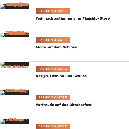
FASHION & MORE
Weihnachtsstimmung im Flagship-Store
FASHION & MORE
Mode auf dem Schloss
©Hirmer
FASHION & MORE
Alle Termine sind
HIER
zu finden.
Design, Fashion und Genuss
München ist eine Stadt, die
extrem viel zu bieten hat
FASHION & MORE
so David Thomas, Abteilungsleiter bei Hirmer und Mit-
Vorfreude auf das Oktoberfest
Initiator von KAUF LOKAL, freut sichüber die Aktion und
glaubt an die Ideen und an die Mutigem, die den Schritt
in die Selbstständigkeit wagen. Traditionelle
FASHION & MORE