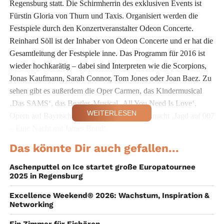
Regensburg statt. Die Schirmherrin des exklusiven Events ist
Fürstin Gloria von Thurn und Taxis. Organisiert werden die
Festspiele durch den Konzertveranstalter Odeon Concerte.
Reinhard Söll ist der Inhaber von Odeon Concerte und er hat die
Gesamtleitung der Festspiele inne. Das Programm für 2016 ist
wieder hochkarätig – dabei sind Interpreten wie die Scorpions,
Jonas Kaufmann, Sarah Connor, Tom Jones oder Joan Baez. Zu
sehen gibt es außerdem die Oper Carmen, das Kindermusical
‚Das SAMS‘, das Beatles-Musical ‚All You Need Is Love‘,
WEITERLESEN
Opern auf Bayrisch und die große Filmmusiknacht ‚Jagd auf 007
– Eine Nacht mit James Bond‘.
Das könnte Dir auch gefallen...
Besondern die historische Location des Schlosses St. Emmeran
schafft eine besondere Atmosphäre. Es ist daher kein Wunder,
Aschenputtel on Ice startet große Europatournee
dass die Thurn und Taxis Schlossfestspiele vom Wiener Magazin
2025 in Regensburg
‚Festspiele‘ in den Top Ten der schönsten Festspiele weltweit
Excellence Weekend® 2026: Wachstum, Inspiration &
gelistet wurden. Während der Festspiele ist ebenso für das
Networking
leibliche Wohl bestens besorgt, so werden die Besucher im