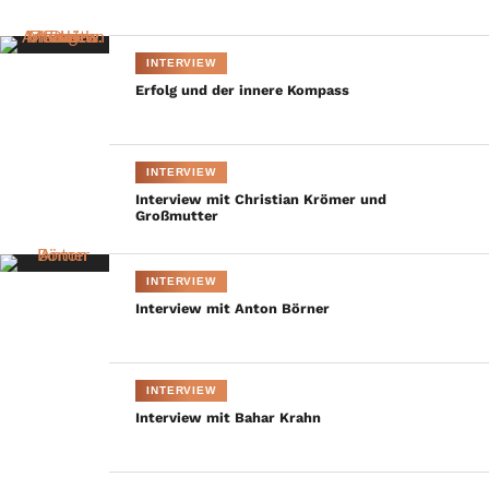
und Taxis ist die
Schirmherrin.
INTERVIEW
Können Sie mir
Erfolg und der innere Kompass
bitte beschreiben,
wie es zur
Einführung der
INTERVIEW
Thurn und Taxis
Interview mit Christian Krömer und
Schlossfestspiele
Großmutter
kam?
Reinhard Söll: Seit
INTERVIEW
etwa 2003 machte sich das fürstliche Haus verstärkt Gedanken,
Interview mit Anton Börner
das Schloss für die Allgemeinheit zugänglicher zu machen und
auch für einzelne exklusive Veranstaltungen zu vermieten. Das
war früher völlig undenkbar. Das Schloss war mehr oder minder
INTERVIEW
abgeschlossen wie Fort Knox – bis auf die kunsthistorischen
Interview mit Bahar Krahn
Schlossführungen. Aber das Interesse, zum kostenaufwendigen
Bauunterhalt des Schlosses Mittel zu erwirtschaften, hat dann ein
Umdenken ausgelöst. Und natürlich ist Fürstin Gloria von Thurn