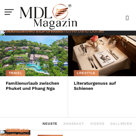
LIFESTYLE
Neue Touren für
aktive Naturfans
TRAVEL
LIFESTYLE
Familienurlaub zwischen
Literaturgenuss auf
Phuket und Phang Nga
Schienen
NEUSTE
ANGESAGT
VIDEOS
GALLERIEN