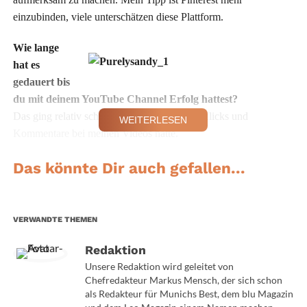
einzubinden, viele unterschätzen diese Plattform.
Wie lange
hat es
gedauert bis
du mit deinem YouTube Channel Erfolg hattest?
Das ging relativ schnell, dass ich die ersten Klicks und
WEITERLESEN
Kommentare bei meinen Videos hatte.
Wie und wann hast du deine Leidenschaft fürs vloggen in
Das könnte Dir auch gefallen...
sozialen Netzwerken entdeckt?
Mein erstes Video war damals von Carly Bybel und seither habe
ich fast täglich Videos über Beauty gesehen. Da ich die gleiche
VERWANDTE THEMEN
Leidenschaft teile, dachte ich mir, auch einen Channel zu starten.
Redaktion
Welche Youtube Channels würdest du privat
Unsere Redaktion wird geleitet von
Chefredakteur Markus Mensch, der sich schon
weiterempfehlen?
als Redakteur für Munichs Best, dem blu Magazin
Jaclyn Hill, LoveMelissaMichelle und ThatsHeart