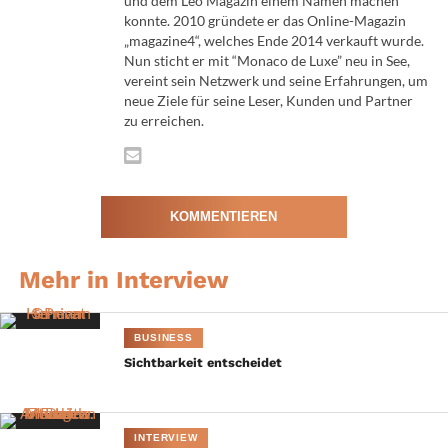
und dem Leo Magazin einem Namen machen
konnte. 2010 gründete er das Online-Magazin
Wie viel Zeit verbringst du durchschnittlich für deine
„magazine4“, welches Ende 2014 verkauft wurde.
Videoposts?
Nun sticht er mit “Monaco de Luxe” neu in See,
vereint sein Netzwerk und seine Erfahrungen, um
Ca. 6h/Woche
neue Ziele für seine Leser, Kunden und Partner
zu erreichen.
Wenn du kein Youtuber wärst, was wäre deine berufliche
Alternative?
Tänzerin
KOMMENTIEREN
Gab es bisher auch Schattenseiten, mit denen du als
Youtuber konfrontiert wurdest?
Bisher noch nicht.
Mehr in Interview
Unsere Gesellschaft ist geprägt durch technischen
BUSINESS
Fortschritt und Innovation. Aktuell ist der „Pokemon-Go“
Sichtbarkeit entscheidet
Trend in aller Munde. Wie siehst du die Auswirkungen des
Pokemon-Go Trends auf unsere Gesellschaft und das damit
verbundene Sozialleben?
INTERVIEW
Die Auswirkungen sind leider bereits da. Die heutige