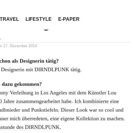
TRAVEL
LIFESTYLE
E-PAPER
ew mit Angelika Zwerenz
n
am
17. Dezember 2014
chon als Designerin tätig?
ls Designerin mit DIRNDLPUNK tätig.
s dazu gekommen?
mmy Verleihung in Los Angeles mit dem Künstler Lou
0 Jahre zusammengearbeitet habe. Ich kombinierte eine
ndlmieder und Punkstiefeln. Dieser Look war so cool und
aner mich überredeten, eine eigene Kollektion zu machen.
rtsstunde des DIRNDLPUNK.