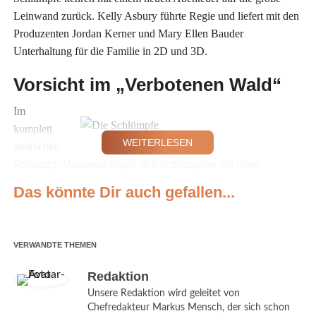
Leinwand zurück. Kelly Asbury führte Regie und liefert mit den
Produzenten Jordan Kerner und Mary Ellen Bauder
Unterhaltung für die Familie in 2D und 3D.
Vorsicht im „Verbotenen Wald“
Im
komplett
WEITERLESEN
animierten
Schlumpf-Abenteuer begibt sich Schlumpfine mit einer
geheimnisvollen Karte und ihren Freunden Schlaubi, Hefti und
Das könnte Dir auch gefallen...
Clumsy auf eine aufregende Reise in den „Verbotenen Wald“.
Hier lauern magische Kreaturen. In einem Wettlauf gegen die
Zeit müssen sie das „Verlorene Dorf“ ausfindig machen, ehe der
VERWANDTE THEMEN
böse Zauberer Gargamel es entdeckt. Die Reise der Schlümpfe
wird zur reinsten Achterbahnfahrt voller Action und Gefahren.
Redaktion
Und an deren Ende steht nichts Geringeres als die Enthüllung
Unsere Redaktion wird geleitet von
des größten Geheimnisses in der Schlumpf-Geschichte!
Chefredakteur Markus Mensch, der sich schon