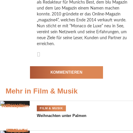
als Redakteur für Munichs Best, dem blu Magazin
Die deutschen Stimmen der
und dem Leo Magazin einem Namen machen
konnte. 2010 gründete er das Online-Magazin
Schlümpfe
„magazine4“, welches Ende 2014 verkauft wurde.
Nun sticht er mit “Monaco de Luxe” neu in See,
Seit fast 60 Jahren verzaubern die Schlümpfe Groß und Klein.
vereint sein Netzwerk und seine Erfahrungen, um
Diesmal leihen den kleinen blauen Figuren eine ganze Reihe
neue Ziele für seine Leser, Kunden und Partner zu
erreichen.
deutscher Stars ihre Stimmen. Neben Nora Tschirner
(Schlumpfine), Iris Berben (Schlumphilde), Heiner Lauterbach
(Papa Schlumpf), Christoph Maria Herbst (Gargamel), Model
und Moderatorin Lena Gercke (Schlumpfblüte), Jasmin Gerat
KOMMENTIEREN
(Schlumpfsturm), Axel Stein (Schlaubi), Comedian Rick
Kavanian (Hefty) und „Club der roten Bänder“-Schauspieler
Tim Oliver Schulz (Clumsy), sind auch die überaus erfolgreichen
Mehr in Film & Musik
YouTuber Bianca Heinicke
BibisBeautyPalace
(Schlumpflilie)
und Sami Slimani (Beauty) mit dabei.
FILM & MUSIK
Weihnachten unter Palmen
Fazit von Monaco de Luxe zu Die
Schlümpfe