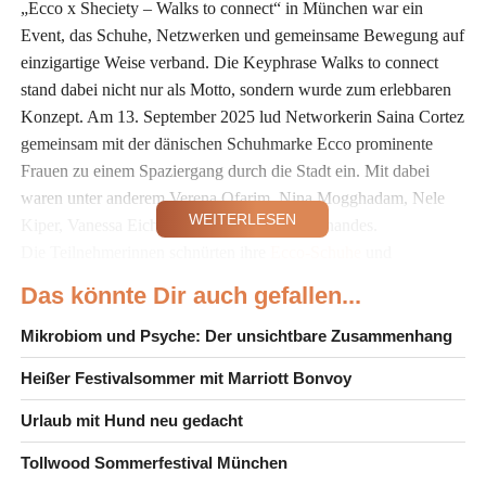
„Ecco x Sheciety – Walks to connect“ in München war ein
Event, das Schuhe, Netzwerken und gemeinsame Bewegung auf
einzigartige Weise verband. Die Keyphrase Walks to connect
stand dabei nicht nur als Motto, sondern wurde zum erlebbaren
Konzept. Am 13. September 2025 lud Networkerin Saina Cortez
gemeinsam mit der dänischen Schuhmarke Ecco prominente
Frauen zu einem Spaziergang durch die Stadt ein. Mit dabei
waren unter anderem Verena Ofarim, Nina Mogghadam, Nele
WEITERLESEN
Kiper, Vanessa Eichholz und Milka Loff-Fernandes.
Die Teilnehmerinnen schnürten ihre
Ecco-Schuhe
und
erkundeten München Schritt für Schritt. Das Ziel: bewusste
Das könnte Dir auch gefallen...
Begegnungen, inspirierender Austausch und ein
Perspektivwechsel – weg von der Hektik des Alltags, hin zu
Mikrobiom und Psyche: Der unsichtbare Zusammenhang
echter Verbindung.
Heißer Festivalsommer mit Marriott Bonvoy
Frauen-Netzwerk trifft
Urlaub mit Hund neu gedacht
Schuhmarke
Tollwood Sommerfestival München
Hinter dem Event stand die