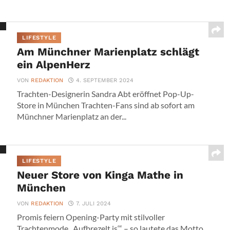
LIFESTYLE
Am Münchner Marienplatz schlägt
ein AlpenHerz
VON
REDAKTION
4. SEPTEMBER 2024
Trachten-Designerin Sandra Abt eröffnet Pop-Up-
Store in München Trachten-Fans sind ab sofort am
Münchner Marienplatz an der...
LIFESTYLE
Neuer Store von Kinga Mathe in
München
VON
REDAKTION
7. JULI 2024
Promis feiern Opening-Party mit stilvoller
Trachtenmode „Aufbrezelt is‘“ – so lautete das Motto