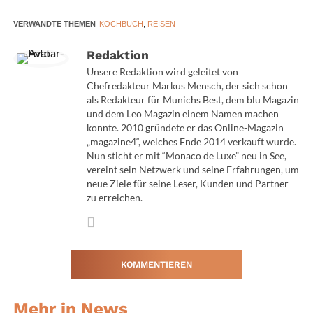
Sportresidenz Zillertal
, einem kleinen, dafür aber
VERWANDTE THEMEN
KOCHBUCH
,
REISEN
luxuriösen Boutiquehotel, eingeläutet. Zu einem
unschlagbaren Preis von 83 Euro konnten die rund 200
Redaktion
Gäste ein von dem aus der auf ORF2 laufenden Sendung
Unsere Redaktion wird geleitet von
„Frisch gekocht mit Andi und Alex“ bekannten
Chefredakteur Markus Mensch, der sich schon
Haubenkoch Alexander Fankhauser zubereitetes
als Redakteur für Munichs Best, dem blu Magazin
Degustationsmenü genießen. Der Fokus beim
und dem Leo Magazin einem Namen machen
konnte. 2010 gründete er das Online-Magazin
diesjährigen
Winzer Wedelcup
lag auf Produkten aus
„magazine4“, welches Ende 2014 verkauft wurde.
Niederösterreich. Die Winzer ihrerseits haben die
Nun sticht er mit “Monaco de Luxe” neu in See,
Gelegenheit dazu genutzt, ihre selbst hergestellten
vereint sein Netzwerk und seine Erfahrungen, um
Weine zu präsentieren. An Önologie interessierte Gäste
neue Ziele für seine Leser, Kunden und Partner
zu erreichen.
konnten Kontakte zu den berühmten Weinbauern
knüpfen.
Sie sehen gerade einen Platzhalterinhalt von
KOMMENTIEREN
Standard
. Um auf den eigentlichen Inhalt
zuzugreifen, klicken Sie auf den Button unten. Bitte
Mehr in News