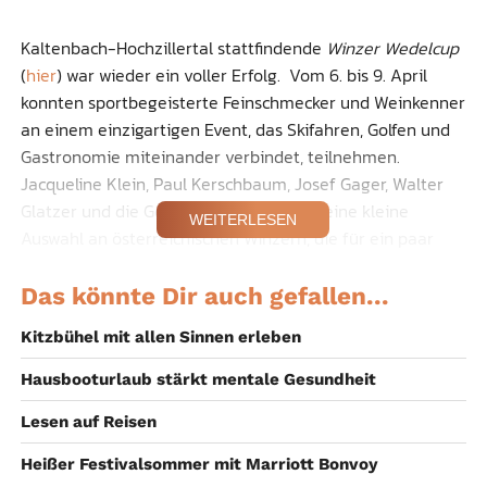
Kaltenbach-Hochzillertal stattfindende
Winzer Wedelcup
(
hier
) war wieder ein voller Erfolg. Vom 6. bis 9. April
konnten sportbegeisterte Feinschmecker und Weinkenner
an einem einzigartigen Event, das Skifahren, Golfen und
Gastronomie miteinander verbindet, teilnehmen.
Jacqueline Klein, Paul Kerschbaum, Josef Gager, Walter
Glatzer und die Gebrüder Polz sind nur eine kleine
WEITERLESEN
Auswahl an österreichischen Winzern, die für ein paar
Tage Weinberge gegen Skiberge und Fassdauben gegen
Golfschläger eingetauscht haben.
Das könnte Dir auch gefallen...
Kitzbühel mit allen Sinnen erleben
Die Genuss-Gala
des Winzer
Wedelcup 2017 in der
Hausbooturlaub stärkt mentale Gesundheit
Sportresidenz Zillertal
Lesen auf Reisen
Die von der
Schultz Gruppe
organisierte Veranstaltung
Heißer Festivalsommer mit Marriott Bonvoy
wurde am Donnerstag mit der
Genuss-Gala
in der