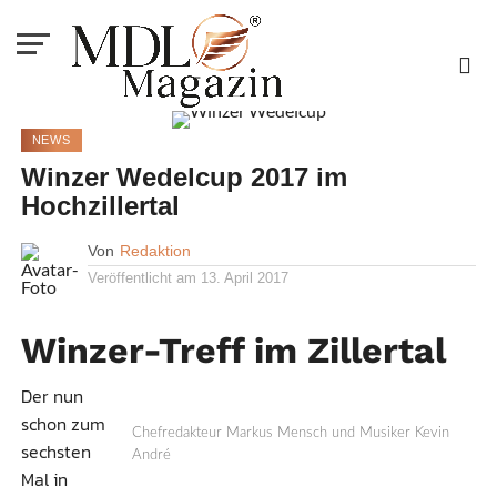
NEWS
Winzer Wedelcup 2017 im
Hochzillertal
Von
Redaktion
Veröffentlicht am
13. April 2017
Winzer-Treff im Zillertal
Der nun
schon zum
Chefredakteur Markus Mensch und Musiker Kevin
sechsten
André
Mal in