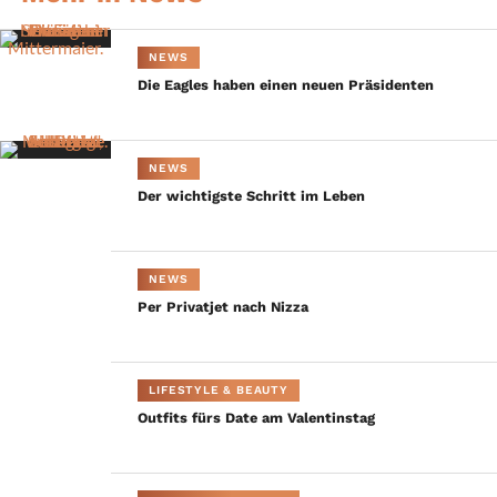
beachten Sie, dass dabei Daten an Drittanbieter
weitergegeben werden.
NEWS
Die Eagles haben einen neuen Präsidenten
Inhalt entsperren
Weitere Informationen
NEWS
Der wichtigste Schritt im Leben
Parallelslalom an der
Wedelhütte
NEWS
Per Privatjet nach Nizza
LIFESTYLE & BEAUTY
Outfits fürs Date am Valentinstag