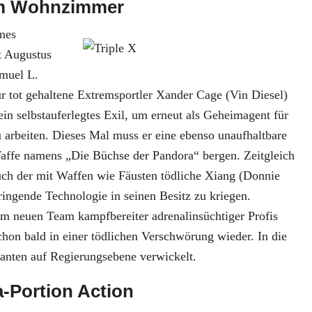
 im Wohnzimmer
ines
 Augustus
muel L.
ür tot gehaltene Extremsportler Xander Cage (Vin Diesel)
sein selbstauferlegtes Exil, um erneut als Geheimagent für
 arbeiten. Dieses Mal muss er eine ebenso unaufhaltbare
Waffe namens „Die Büchse der Pandora“ bergen. Zeitgleich
uch der mit Waffen wie Fäusten tödliche Xiang (Donnie
ringende Technologie in seinen Besitz zu kriegen.
 neuen Team kampfbereiter adrenalinsüchtiger Profis
chon bald in einer tödlichen Verschwörung wieder. In die
tanten auf Regierungsebene verwickelt.
a-Portion Action