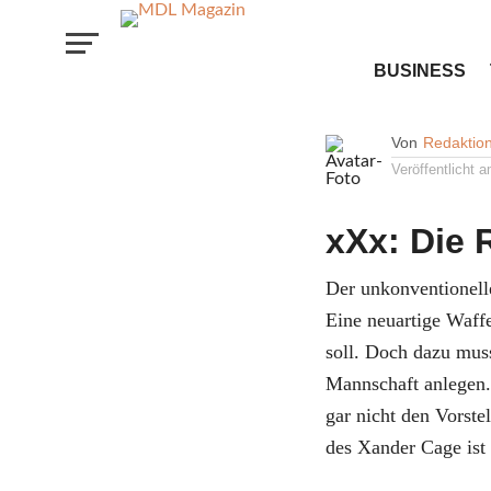
FILM & MUSIK
BUSINESS
Gewinnsp
Von
Redaktio
Veröffentlicht 
xXx: Die
Der unkonventionell
Eine neuartige Waffe
soll. Doch dazu mus
Mannschaft anlegen.
gar nicht den Vorste
des Xander Cage ist 