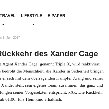
TRAVEL
LIFESTYLE
E-PAPER
iel Triple X
n
am
1. Juni 2017
 Rückkehr des Xander Cage
e Agent Xander Cage, genannt Triple X, wird reaktiviert.
 bedroht die Menschheit, die Xander in Sicherheit bringen
s er sich mit dem überragenden Kämpfer Xiang und seiner
 Xander stellt sein eigenes Team zusammen, das ganz und
llungen seiner Vorgesetzten entspricht. xXx: Die Rückkehr
ab 01.06. fürs Heimkino erhältlich.