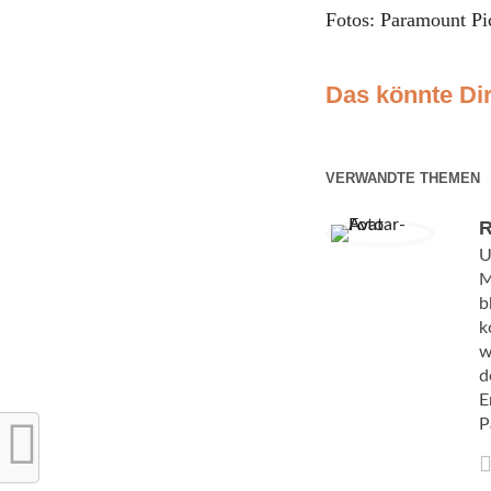
Fotos: Paramount P
Das könnte Dir
VERWANDTE THEMEN
R
U
M
b
k
w
d
E
P