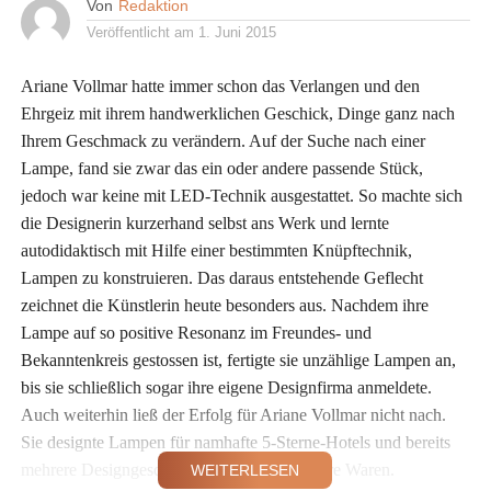
Von
Redaktion
Veröffentlicht am
1. Juni 2015
Ariane Vollmar hatte immer schon das Verlangen und den
Ehrgeiz mit ihrem handwerklichen Geschick, Dinge ganz nach
Ihrem Geschmack zu verändern. Auf der Suche nach einer
Lampe, fand sie zwar das ein oder andere passende Stück,
jedoch war keine mit LED-Technik ausgestattet. So machte sich
die Designerin kurzerhand selbst ans Werk und lernte
autodidaktisch mit Hilfe einer bestimmten Knüpftechnik,
Lampen zu konstruieren. Das daraus entstehende Geflecht
zeichnet die Künstlerin heute besonders aus. Nachdem ihre
Lampe auf so positive Resonanz im Freundes- und
Bekanntenkreis gestossen ist, fertigte sie unzählige Lampen an,
bis sie schließlich sogar ihre eigene Designfirma anmeldete.
Auch weiterhin ließ der Erfolg für Ariane Vollmar nicht nach.
Sie designte Lampen für namhafte 5-Sterne-Hotels und bereits
mehrere Designgeschäfte vertreiben heute ihre Waren.
WEITERLESEN