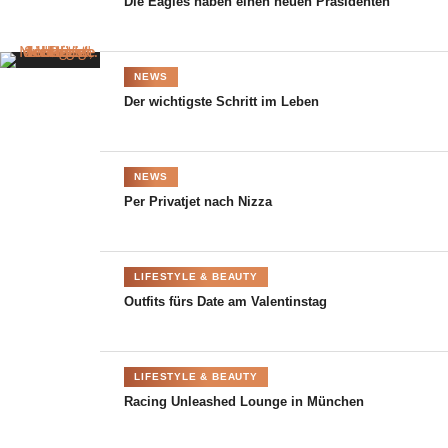
angemeldet. So viele verschiedene Möglichkeiten bieten so viele
Die Eagles haben einen neuen Präsidenten
unterschiedliche Designs. Ariane möchte mit ihren Lampen
weltweit erfolgreich werden und begleitet immer wieder
verschiedene Projekte, Events, und Shows. Die Ideen gehen ihr
NEWS
dabei niemals aus und es folgen immer wieder tolle, neue
Der wichtigste Schritt im Leben
Designs und Kreationen!
NEWS
Per Privatjet nach Nizza
LIFESTYLE & BEAUTY
Outfits fürs Date am Valentinstag
LIFESTYLE & BEAUTY
Racing Unleashed Lounge in München