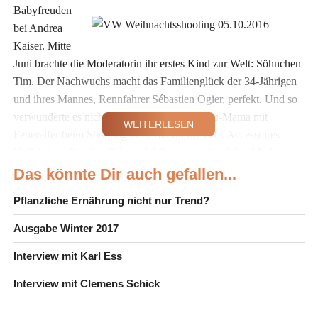
Babyfreuden
bei Andrea
Kaiser. Mitte
Juni brachte die Moderatorin ihr erstes Kind zur Welt: Söhnchen
Tim. Der Nachwuchs macht das Familienglück der 34-Jährigen
und ihres Mannes, Rennfahrer Sébastien Ogier, perfekt. Und so
verwunderte es nicht, dass die glückliche Neu-Mama mit
WEITERLESEN
Feuereifer beim Shooting in Berlin für die GTI-Accessoires-
Kollektion, die pünktlich zur Weihnachtszeit auf den Markt
kommt, mit dabei war. Als Engel verkleidet durfte sie mit dem
Das könnte Dir auch gefallen...
„Weihnachtsmann“, Alpenrocker Andreas Gabalier, die Artikel,
Pflanzliche Ernährung nicht nur Trend?
vom Schlips bis zum Koffer, präsentieren und den stylishen GTI-
Kinderwagen schieben. Das Baby im Wagen war übrigens nicht
Ausgabe Winter 2017
ihr eigenes, sondern ein Model-Baby. Auf Baby Tim passte
Interview mit Karl Ess
unterdessen Papa Sébastien auf. Wir haben Andrea Kaiser dort
zum Interview getroffen und mit ihr über ihr Familienglück, ihr
Interview mit Clemens Schick
erstes Weihnachtsfest mit Baby Tim und weitere
Nachwuchspläne gesprochen.