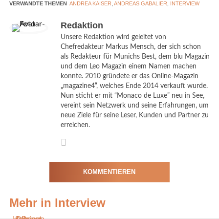
VERWANDTE THEMEN
ANDREA KAISER
,
ANDREAS GABALIER
,
INTERVIEW
Frau Kaiser, Sie schlüpfen heute in die Rolle des Engels.
Redaktion
Wie fühlt sich das an?
Unsere Redaktion wird geleitet von
Jeder, der mich kennt wird sich schlapplachen. Meine Mutter hat
Chefredakteur Markus Mensch, der sich schon
immer schon gesagt, der Bengel würde besser zu mir passen als
als Redakteur für Munichs Best, dem blu Magazin
der Engel. Ich bin ein großer Fan des schwarzen Humors, finde
und dem Leo Magazin einem Namen machen
konnte. 2010 gründete er das Online-Magazin
den Kontrast aber wunderbar. Ich werde mir definitiv eine
„magazine4“, welches Ende 2014 verkauft wurde.
Weihnachtskarte von den Fotos, die heute gemacht wurden,
Nun sticht er mit “Monaco de Luxe” neu in See,
anfertigen lassen. Dann haben meine Freunde etwas zu lachen.
vereint sein Netzwerk und seine Erfahrungen, um
Ich habe schon einmal als Engel im Ballett getanzt. Das ist aber
neue Ziele für seine Leser, Kunden und Partner zu
erreichen.
schon länger her, damals war ich etwa zwölf Jahre alt. Ich war
weder talentiert noch gut und habe mich somit ganz hinten in der
letzten Reihe versteckt. Aber immerhin habe ich es auch damals
schon zu einem Engel geschafft. Es war für eine
KOMMENTIEREN
Ballettaufführung im Bayerischen Hof in München.
Heute spielen Sie den Engel an der Seite von Andreas
Mehr in Interview
Gabalier. Kannten Sie sich zuvor und wie war die Arbeit mit