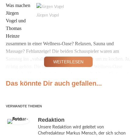
Was machen
Jürgen
Jürgen Vogel
Vogel und
Thomas
Heinze
zusammen in einer Wellness-Oase? Relaxen, Sauna und
Massage? Fehlanzeige! Die beiden Schauspieler waren am
Samstag ins „vabali spa“ in Berlin gekommen um zu kochen. Ja,
WEITERLESEN
richtig gehört. Die beiden schnippelten in der Wellness-Oase
unweit des Hauptbahnhofs gut gelaunt um die Wette. Und somit
lautete der „Dresscode“ des Abends Kochschürze anstatt
Das könnte Dir auch gefallen...
Bademantel… Gemeinsam mit Starkoch Kristof Mulack
zauberte das Duo für die geladenen Gäste ein köstliches
Wellness-Menü. Der Anlass? Mulack – der Berliner Top-Koch
VERWANDTE THEMEN
war im Jahr 2015 Gewinner der berühmten Koch-Casting-Show
Redaktion
„The Taste“ – kreierte für das Restaurant des „vabali spa“ ein
Unsere Redaktion wird geleitet von
eigenes Gericht, „Iberico Schwein mit grünem Spargel,
Chefredakteur Markus Mensch, der sich schon
Bärlauch, Erbse und gepuffter Schweinekruste“, das die Gäste