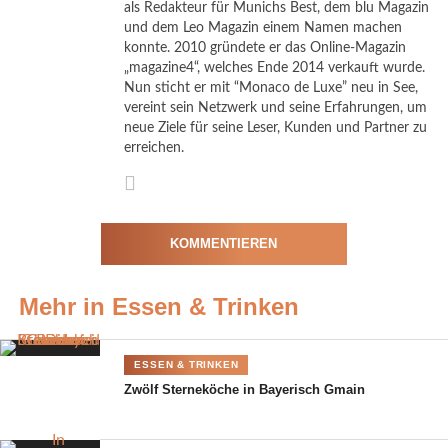
als Redakteur für Munichs Best, dem blu Magazin
an diesem Abend schon einmal testen konnten. Und Vogel und
und dem Leo Magazin einem Namen machen
Heinze waren gekommen, um ihn dabei zu unterstützen…
konnte. 2010 gründete er das Online-Magazin
„magazine4“, welches Ende 2014 verkauft wurde.
Es ist ideal zum Relaxen
Nun sticht er mit “Monaco de Luxe” neu in See,
vereint sein Netzwerk und seine Erfahrungen, um
neue Ziele für seine Leser, Kunden und Partner zu
Ein Event ganz nach Geschmack von Jürgen Vogel. Er hatte sich
erreichen.
für diesen Anlass gerne die Kochschürze umgebunden: „Thomas
Heinze und ich drehen gerade die Mini-Serie „Blochin“ fürs
ZDF, in der wir zwei Ersatzbullen spielen. Heute ermitteln wir
beide sozusagen in der Küche. Gekocht haben wir davor noch
KOMMENTIEREN
nie zusammen, insofern ist das eine Premiere. Ich habe mich
wirklich darauf gefreut, Thomas heute hier am Herd zu erleben,
Mehr in Essen & Trinken
denn er ist ja überhaupt nicht tollpatschig“, meinte er lachend.
„Ich bin oft hier im vabali spa und ein großer Fan. Es ist ideal
zum Relaxen.“ Er selbst hantierte sehr geschickt beim Gemüse
ESSEN & TRINKEN
schnipseln und beim Fleisch braten: „Ich habe früher dreieinhalb
Zwölf Sterneköche in Bayerisch Gmain
Jahre in einem österreichischen Restaurant als Beikoch
gearbeitet, im „Exil“. Das ist aber schon länger her, ich war