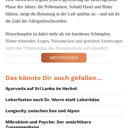
Phase des Jahres: die Pollensaison. Sobald Hasel und Birke
blühen, steigt die Belastung in der Luft spürbar an – und mit ihr
die Zahl der Allergiebeschwerden.
Heuschnupfen ist dabei mehr als ein harmloser Schnupfen.
Hinter tränenden Augen, Niesattacken und gereizten Atemwegen
steht eine Überreaktion des Immunsystems auf eigentlich
harmlose Pflanzenpollen. Der Körper setzt Histamin frei,
WEITERLESEN
Entzündungsprozesse werden aktiviert und viele Betroffene
fühlen sich dauerhaft erschöpft.
Das könnte Dir auch gefallen...
Warum gerade Hasel und Birke
Ayurveda auf Sri Lanka im Herbst
Probleme bereiten
Leberfasten nach Dr. Worm statt Leberkäse
Haselpollen
gehören zu
Longevity zwischen See und Alpen
den ersten
Mikrobiom und Psyche: Der unsichtbare
Zusammenhang