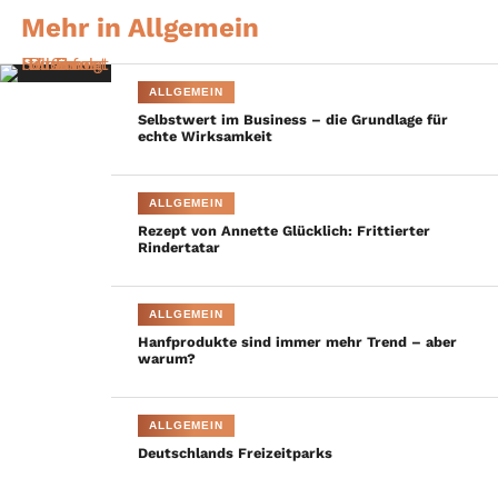
Kleine Alltagsroutinen mit
Mehr in Allgemein
großer Wirkung
ALLGEMEIN
Neben medizinischen Therapien kann bereits der Alltag helfen,
Selbstwert im Business – die Grundlage für
die Pollenbelastung zu reduzieren. Eine einfache, oft
echte Wirksamkeit
unterschätzte Maßnahme ist das abendliche Haarewaschen.
Tagsüber sammeln sich Pollen im Haar und gelangen sonst über
ALLGEMEIN
Nacht auf Kopfkissen und Schleimhäute.
Rezept von Annette Glücklich: Frittierter
Rindertatar
Hilfreich kann außerdem sein:
Kleidung nach dem Aufenthalt im Freien
ALLGEMEIN
Hanfprodukte sind immer mehr Trend – aber
wechseln
warum?
Schlafzimmer möglichst pollenarm halten
Wäsche während starker Belastung nicht draußen
ALLGEMEIN
trocknen
Deutschlands Freizeitparks
bevorzugt nach Regen lüften