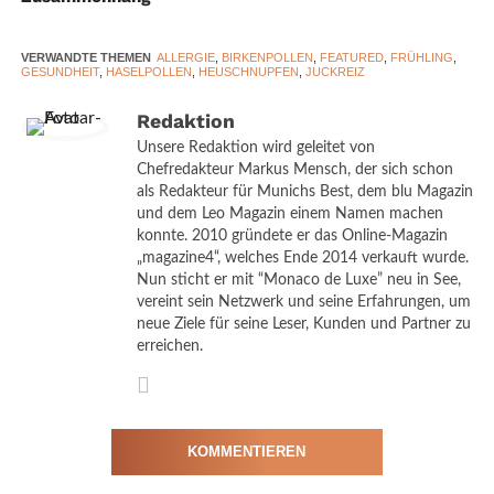
VERWANDTE THEMEN
ALLERGIE
,
BIRKENPOLLEN
,
FEATURED
,
FRÜHLING
,
GESUNDHEIT
,
HASELPOLLEN
,
HEUSCHNUPFEN
,
JUCKREIZ
Redaktion
Allergie, Niesen, Schnupfen
Unsere Redaktion wird geleitet von
© Canva
Chefredakteur Markus Mensch, der sich schon
als Redakteur für Munichs Best, dem blu Magazin
und dem Leo Magazin einem Namen machen
konnte. 2010 gründete er das Online-Magazin
Allergieauslösern des Jahres. Kurz darauf folgt die Birke, deren
„magazine4“, welches Ende 2014 verkauft wurde.
besonders leichte Pollen über große Entfernungen transportiert
Nun sticht er mit “Monaco de Luxe” neu in See,
vereint sein Netzwerk und seine Erfahrungen, um
werden können. Selbst ohne direkten Kontakt zu Bäumen
neue Ziele für seine Leser, Kunden und Partner zu
gelangen sie in Wohnungen, auf Kleidung und in die Atemwege.
erreichen.
Typische Symptome sind juckende Augen, verstopfte
Nasenwege, Hustenreiz oder Müdigkeit. Viele Allergiker
berichten zudem über Konzentrationsprobleme und schlechteren
KOMMENTIEREN
Schlaf während der Hochsaison.