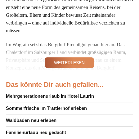
entsteht eine neue Form des gemeinsamen Reisens, bei der
Großeltern, Eltern und Kinder bewusst Zeit miteinander
verbringen – ohne auf individuelle Bedürfnisse verzichten zu
müssen.
Im
Wagrain
setzt das Bergdorf Prechtlgut genau hier an. Das
Chaletdorf im
Salzburger Land
verbindet großzügigen Raum,
Privatsphäre und Service auf Fünf-Sterne-Niveau zu einem
WEITERLESEN
Konzept, das den Mehrgenerationenurlaub im Bergdorf
Prechtlgut neu definiert.
Das könnte Dir auch gefallen...
Ein Tagesrhythmus, der sich der
Mehrgenerationenurlaub im Hotel Laurin
Familie anpasst
Sommerfrische im Trattlerhof erleben
Im Zentrum
des
Waldbaden neu erleben
Konzepts
Familienurlaub neu gedacht
steht