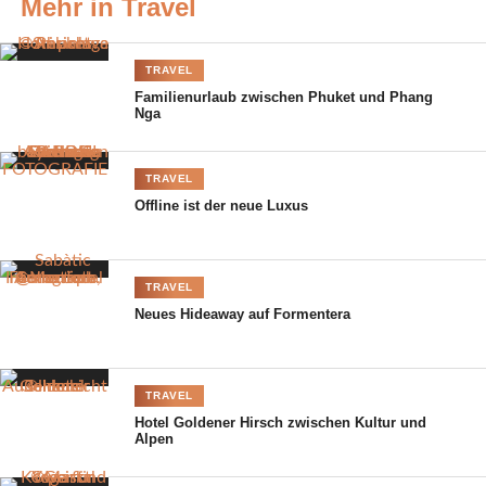
Mehr in Travel
direkt ins Chalet geliefert wird. So entsteht ein Urlaub, der sich
konsequent an den Bedürfnissen aller Generationen orientiert.
TRAVEL
Wohnen unter einem Dach mit
Familienurlaub zwischen Phuket und Phang
Nga
Raum für Rückzug
Ein
TRAVEL
zentrales
Offline ist der neue Luxus
Element des
TRAVEL
Neues Hideaway auf Formentera
TRAVEL
Bergdorf Prechtlgut Chalet
Hotel Goldener Hirsch zwischen Kultur und
©Bergdorf Prechtlgut
Alpen