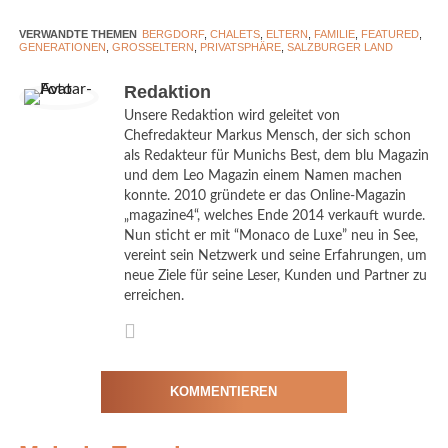
maximale
Freiheit.
VERWANDTE THEMEN
BERGDORF
,
CHALETS
,
ELTERN
,
FAMILIE
,
FEATURED
,
GENERATIONEN
,
GROSSELTERN
,
PRIVATSPHÄRE
,
SALZBURGER LAND
Statt fester
Redaktion
Unsere Redaktion wird geleitet von
Bergdorf Prechtlgut Restaurant Prechtlstadl
Chefredakteur Markus Mensch, der sich schon
©Bergdorf Prechtlgut
als Redakteur für Munichs Best, dem blu Magazin
und dem Leo Magazin einem Namen machen
konnte. 2010 gründete er das Online-Magazin
„magazine4“, welches Ende 2014 verkauft wurde.
Hotelstrukturen bestimmen die Gäste ihren Tagesablauf selbst.
Nun sticht er mit “Monaco de Luxe” neu in See,
vereint sein Netzwerk und seine Erfahrungen, um
Das Frühstück wird zur individuell gewählten Zeit direkt ins
neue Ziele für seine Leser, Kunden und Partner zu
erreichen.
Chalet serviert – regional, hochwertig und ohne Zeitdruck. Der
Tag beginnt nicht im Speisesaal, sondern im privaten Rahmen
des eigenen Hauses.
KOMMENTIEREN
Auch am Abend bleibt alles flexibel. Die Familie entscheidet
zwischen gemeinsamer Küche im Chalet, einem Besuch im
hauseigenen Restaurant Prechtlstadl oder einem Dinner, das