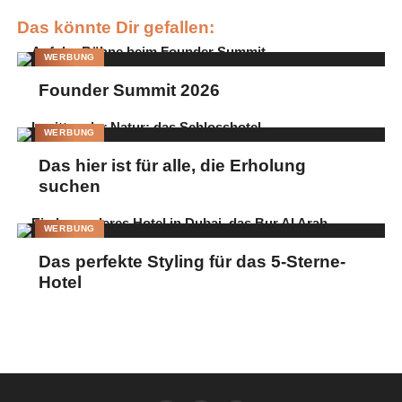
Es war die
Das könnte Dir gefallen:
Nacht der
schönen
WERBUNG
Frauen…
Founder Summit 2026
MAC
Cosmetics
WERBUNG
hatte
zahlreiche
Das hier ist für alle, die Erholung
suchen
Promi-Ladies
wie die
WERBUNG
Das perfekte Styling für das 5-Sterne-
Hotel