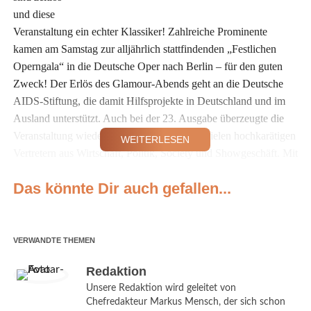
und diese
Veranstaltung ein echter Klassiker! Zahlreiche Prominente
kamen am Samstag zur alljährlich stattfindenden „Festlichen
Operngala“ in die Deutsche Oper nach Berlin – für den guten
Zweck! Der Erlös des Glamour-Abends geht an die Deutsche
AIDS-Stiftung, die damit Hilfsprojekte in Deutschland und im
Ausland unterstützt. Auch bei der 23. Ausgabe überzeugte die
Veranstaltung wieder mit Musikgenuss und vielen hochkarätigen
WEITERLESEN
Vertretern aus Wirtschaft, Politik, Society und Showgeschäft. Mit
dabei waren u.a. Bundespräsident Joachim Gauck mit seiner
Das könnte Dir auch gefallen...
Partnerin Daniela Schadt, Top-Model Toni Garrn,
Nationaltorwart Manuel Neuer mit Freundin Nina und Conchita
Wurst.
VERWANDTE THEMEN
Im Blitzlicht stand vor allem Jean-Paul Gaultier. Der berühmte
Redaktion
französische Modemacher war als Gast von MAC Cosmetics
nach Berlin gekommen und wurde für sein soziales Engagement
Unsere Redaktion wird geleitet von
Chefredakteur Markus Mensch, der sich schon
mit dem „World Without AIDS Award“ geehrt. Stolz und gerührt