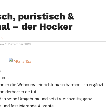
sch, puristisch &
al – der Hocker
on
 am
2. Dezember 2015
:
mmer.
nn er die Wohnungseinrichtung so harmonisch ergänzt
on derhocker.de tut.
nd in seine Umgebung und setzt gleichzeitig ganz
 und faszinierende Akzente.