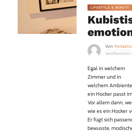
LIFESTYLE & BEAUTY
Kubisti
emotion
Von
Redakti
Veröffentlicht
Egal in welchem
Zimmer und in
welchem Ambiente
ein Hocker passt i
Vor allem dann, we
wie es ein Hocker v
Er fügt sich passe
bewusste, modische