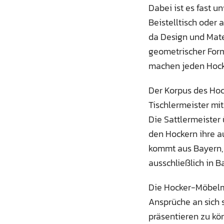
Dabei ist es fast u
Beistelltisch oder a
da Design und Mater
geometrischer Form
machen jeden Hock
Der Korpus des Hoc
Tischlermeister mi
Die Sattlermeiste
den Hockern ihre a
kommt aus Bayern,
ausschließlich in 
Die Hocker-Möbelma
Ansprüche an sich 
präsentieren zu kö