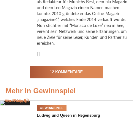
als Redakteur für Munichs Best, dem blu Magazin
und dem Leo Magazin einem Namen machen
Im bachofer im Herzen der alten Stauferstadt Waiblingen und
konnte. 2010 gründete er das Online-Magazin
rund zehn Kilometer von Stuttgart entfernt, erfahrt ihr (Termin
„magazine4“, welches Ende 2014 verkauft wurde.
verschoben) bei einem exklusiven
Kochkurs
, warum
Nun sticht er mit “Monaco de Luxe” neu in See,
Gault&Millau Bernd Bachofers Küche sowohl Asia-Gourmets
vereint sein Netzwerk und seine Erfahrungen, um
neue Ziele für seine Leser, Kunden und Partner zu
als auch Fans bodenständiger schwäbischer Gerichte empfiehlt.
erreichen.
Direkt nach eurem Kocheinsatz werdet ihr selbst im
Gourmetrestaurant bachofer
speisen. Das bachhofer bietet Platz
für 55 Schlemmer, die an Tischen oder der stylischen Bar Platz
12 KOMMENTARE
nehmen. Ebenfalls Teil des Restaurants ist eine vollverglaste
integrierte Küche, in der die sechsköpfige Küchenmannschaft
vor den Augen der Gäste ihr Können zur Schau stellt. Dort wird
Mehr in Gewinnspiel
beispielsweise Fisch wohlschmeckend mit Fleisch kombiniert.
Regelmäßig entstehen dort auch köstliche Sushi-Spezialitäten,
GEWINNSPIEL
denn die japanische Küche ist eine von Bachofers
Ludwig und Queen in Regensburg
Leidenschaften.
Bernd Bachofer und die