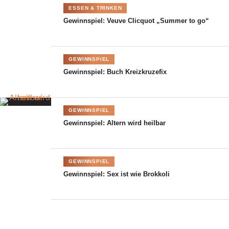
ESSEN & TRINKEN
einmaligen Kochkurse
Gewinnspiel: Veuve Clicquot „Summer to go“
GEWINNSPIEL
Gewinnspiel: Buch Kreizkruzefix
GEWINNSPIEL
Gewinnspiel: Altern wird heilbar
©Bernd Bachofer
GEWINNSPIEL
Gewinnspiel: Sex ist wie Brokkoli
Falls ihr nicht unter den glücklichen Gewinnern seid, aber gerne
die Küche ausprobieren möchtet. Bernd Bachofer bietet auch
Kochkurse, die morgens mit einem kleinen Aufwärmfrühstück
und einer Anleitung beginnen. Dann wird bis mittags gekocht