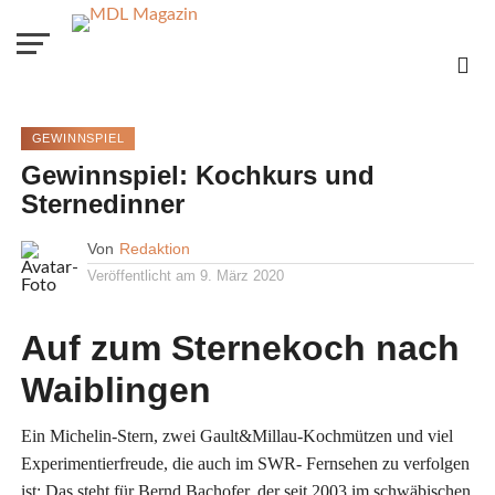
GEWINNSPIEL
Gewinnspiel: Kochkurs und
Sternedinner
Von
Redaktion
Veröffentlicht am
9. März 2020
Auf zum Sternekoch nach
Waiblingen
Ein Michelin-Stern, zwei Gault&Millau-Kochmützen und viel
Experimentierfreude, die auch im SWR- Fernsehen zu verfolgen
ist: Das steht für Bernd Bachofer, der seit 2003 im schwäbischen