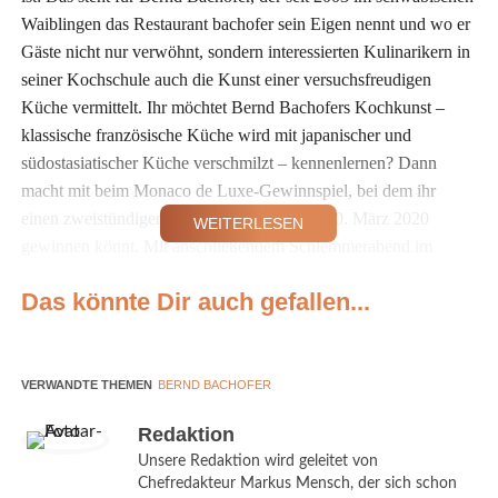
Waiblingen das Restaurant bachofer sein Eigen nennt und wo er
Gäste nicht nur verwöhnt, sondern interessierten Kulinarikern in
seiner Kochschule auch die Kunst einer versuchsfreudigen
Küche vermittelt. Ihr möchtet Bernd Bachofers Kochkunst –
klassische französische Küche wird mit japanischer und
südostasiatischer Küche verschmilzt – kennenlernen? Dann
macht mit beim Monaco de Luxe-Gewinnspiel, bei dem ihr
einen zweistündigen Kochkurs am Freitag, 20. März 2020
WEITERLESEN
gewinnen könnt. Mit anschließendem Schlemmerabend im
bachofer-Gourmetrestaurant.
Das könnte Dir auch gefallen...
Das erwartet euch beim
Kochkurs
VERWANDTE THEMEN
BERND BACHOFER
Redaktion
©Bernd Bachofer
Unsere Redaktion wird geleitet von
Chefredakteur Markus Mensch, der sich schon