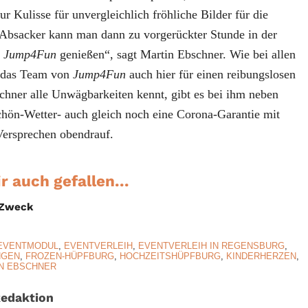
r Kulisse für unvergleichlich fröhliche Bilder für die
Absacker kann man dann zu vorgerückter Stunde in der
n
Jump4Fun
genießen“, sagt Martin Ebschner. Wie bei allen
 das Team von
Jump4Fun
auch hier für einen reibungslosen
chner alle Unwägbarkeiten kennt, gibt es bei ihm neben
Schön-Wetter- auch gleich noch eine Corona-Garantie mit
ersprechen obendrauf.
r auch gefallen...
n Zweck
EVENTMODUL
,
EVENTVERLEIH
,
EVENTVERLEIH IN REGENSBURG
,
NGEN
,
FROZEN-HÜPFBURG
,
HOCHZEITSHÜPFBURG
,
KINDERHERZEN
,
N EBSCHNER
edaktion