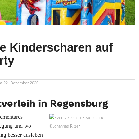
he Kinderscharen auf
rty
n
am
22. Dezember 2020
verleih in Regensburg
lementares
wegung und wo
©Johannes Ritter
rang besser ausleben