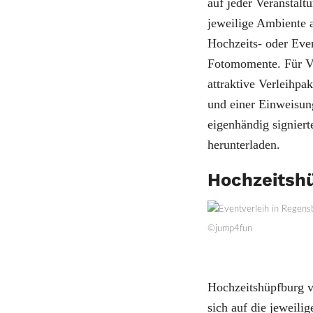
auf jeder Veranstalt
jeweilige Ambiente a
Hochzeits- oder Eve
Fotomomente. Für Ve
attraktive Verleihpa
und einer Einweisung
eigenhändig signier
herunterladen.
Hochzeitsh
©jump4fun
Hochzeitshüpfburg 
sich auf die jeweili