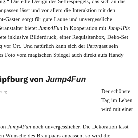
ung.“ Das edle Design des Selfiespiegels, das sich an das
npassen lässt und vor allem die Interaktion mit den
nt-Gästen sorgt für gute Laune und unvergessliche
ranstalter bietet
Jump4Fun
in Kooperation mit
Jump4Pix
kete inklusive Bilderdruck, einer Requisitenbox, Deko-Set
 vor Ort. Und natürlich kann sich der Partygast sein
tes Foto vom magischen Spiegel auch direkt aufs Handy
üpfburg von
Jump4Fun
Der schönste
Tag im Leben
wird mit einer
von
Jump4Fun
noch unvergesslicher. Die Dekoration lässt
gen Wünsche des Brautpaars anpassen, so wird die