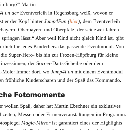
Hüpfburg?“ Martin
4Fun der
Eventverleih in Regensburg weiß, wovon er
ist er der Kopf hinter
Jump4Fun (
hier
)
, dem Eventverleih
bayern, Oberbayern und Oberpfalz, der seit zwei Jahren
springen lässt.“ Aber weil Kind nicht gleich Kind ist, gibt
ürlich für jedes Kinderherz das passende Eventmodul. Von
 die Super-Hero- bis hin zur Frozen-Hüpfburg für kleine
rinzessinnen, der Soccer-Darts-Scheibe oder dem
a-Mole: Immer dort, wo
Jump4Fun
mit einem Eventmodul
en fröhliche Kinderscharen und der Spaß das Kommando.
iche Fotomomente
er wollen Spaß, daher hat Martin Ebschner ein exklusives
chzeiten, Messen oder Firmenveranstaltungen im Programm:
otospiegel
Magic-Mirror
ist garantiert eines der Highlights