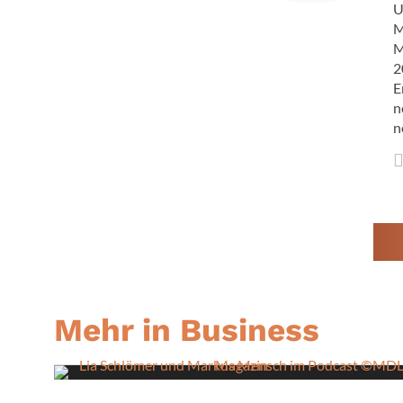
U
M
M
2
E
n
n
Mehr in Business