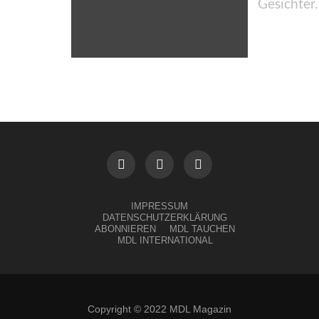
Gesichter.
IMPRESSUM
DATENSCHUTZERKLÄRUNG
ABONNIEREN
MDL TAUCHEN
MDL INTERNATIONAL
Copyright © 2022 MDL Magazin