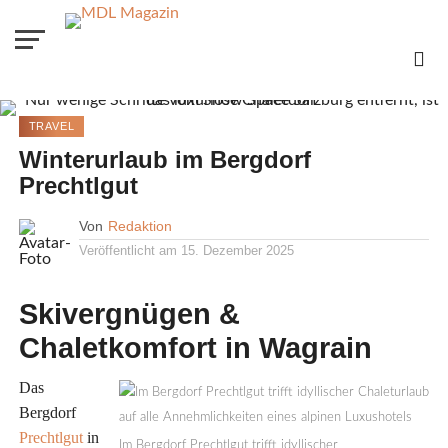
TRAVEL
Winterurlaub im Bergdorf
Prechtlgut
Von
Redaktion
Veröffentlicht am
15. Dezember 2025
Skivergnügen &
Chaletkomfort in Wagrain
Das
Bergdorf
Prechtlgut
in
Im Bergdorf Prechtlgut trifft idyllischer