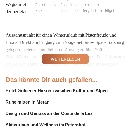
Wagrain ist
Chaleturlaub auf alle Annehmlichkeiten
der perfekte
eines alpinen Luxushotels© Bergdorf Prechtlgut
Ausgangspunkt für einen Winterurlaub mit Pistenfreude und
Luxus. Direkt am Eingang zum Skigebiet Snow Space Salzburg
gelegen, bietet es unmittelbaren Zugang zu über 760
Pistenkilometern und 270 modernen Liftanlagen. Der Saisonstart
WEITERLESEN
am 29. November 2025 macht den Winterurlaub im Bergdorf
Prechtlgut zur idealen Wahl für Skifahrer und Genießer.
Das könnte Dir auch gefallen...
Frühe Pisten, heiße Füße: Der
Hotel Goldener Hirsch zwischen Kultur und Alpen
perfekte Start in den Tag
Ruhe mitten in Meran
Wer die besten Pistenbedingungen genießen will, startet früh.
Mit dem Early Bird Skiing ab 8 Uhr an der Grafenbergbahn sind
Design und Genuss an der Costa de la Luz
die Hänge noch unberührt. Im Bergdorf Prechtlgut wartet ein
Aktivurlaub und Wellness im Peternhof
beheiztes Skischuhdepot – kalte Füße gehören der