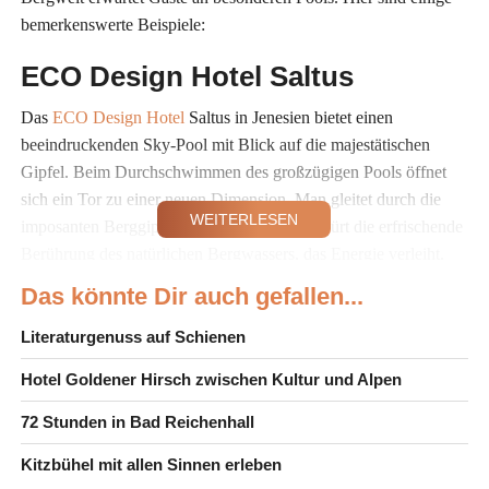
bemerkenswerte Beispiele:
ECO Design Hotel Saltus
Das
ECO Design Hotel
Saltus in Jenesien bietet einen
beeindruckenden Sky-Pool mit Blick auf die majestätischen
Gipfel. Beim Durchschwimmen des großzügigen Pools öffnet
sich ein Tor zu einer neuen Dimension. Man gleitet durch die
WEITERLESEN
imposanten Berggipfel der Dolomiten und spürt die erfrischende
Berührung des natürlichen Bergwassers, das Energie verleiht.
Das könnte Dir auch gefallen...
Boutiquehotel Werdenfelserei in
der Garmisch-Partenkirchen
Literaturgenuss auf Schienen
Zugspitz Region
Hotel Goldener Hirsch zwischen Kultur und Alpen
Das
Boutiquehotel Werdenfelserei
in der Garmisch-
72 Stunden in Bad Reichenhall
Partenkirchen Zugspitz Region bietet einen Rooftop-Pool mit
Kitzbühel mit allen Sinnen erleben
Blick auf die Zugspitze und die Dächer von Garmisch-