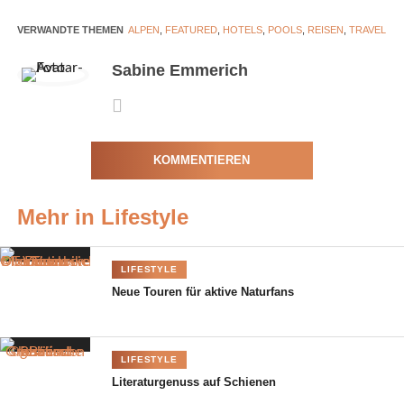
Partenkirchen. Gäste können in wohltemperiertem Wasser
schwimmen und die spektakuläre Bergkulisse genießen.
VERWANDTE THEMEN
ALPEN
,
FEATURED
,
HOTELS
,
POOLS
,
REISEN
,
TRAVEL
Amadeus Ora & Amore
Sabine Emmerich
Im charmanten Weindorf Auer im Süden Südtirols haben die
Gastgeber, Kat und Jan, mit dem
Amadeus Ora & Amore
einen
angesagten Hotspot geschaffen.
KOMMENTIEREN
Mehr in Lifestyle
LIFESTYLE
Neue Touren für aktive Naturfans
LIFESTYLE
Literaturgenuss auf Schienen