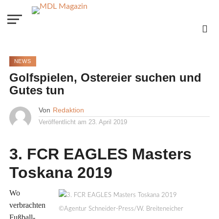
NEWS
Golfspielen, Ostereier suchen und
Gutes tun
Von
Redaktion
Veröffentlicht am
23. April 2019
3. FCR EAGLES Masters
Toskana 2019
Wo
verbrachten
©Agentur Schneider-Press/W. Breiteneicher
Fußball-