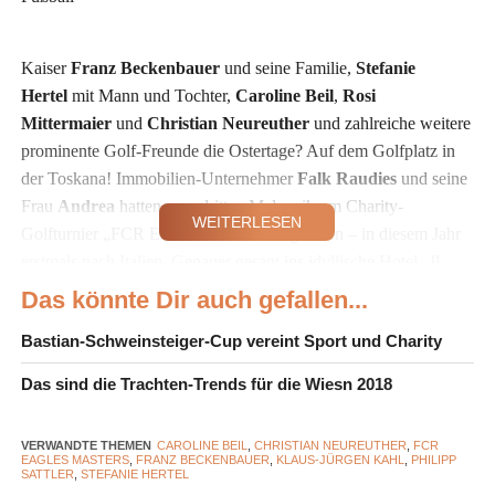
Kaiser
Franz Beckenbauer
und seine Familie,
Stefanie
Hertel
mit Mann und Tochter,
Caroline Beil
,
Rosi
Mittermaier
und
Christian Neureuther
und zahlreiche weitere
prominente Golf-Freunde die Ostertage? Auf dem Golfplatz in
der Toskana! Immobilien-Unternehmer
Falk Raudies
und seine
Frau
Andrea
hatten zum dritten Mal zu ihrem Charity-
WEITERLESEN
Golfturnier „FCR EAGLES Masters“ geladen – in diesem Jahr
erstmals nach Italien. Genauer gesagt ins idyllische Hotel „Il
Pelagone“ in der Provinz Grosseto im Süden der Toskana
Das könnte Dir auch gefallen...
gegenüber der Insel Elba, das
Falk Raudies
vor einiger Zeit
Bastian-Schweinsteiger-Cup vereint Sport und Charity
übernahm. Er konnte in dem Hotel-Idyll zahlreiche
sportbegeisterte Gäste begrüßen, darunter unter anderem
Das sind die Trachten-Trends für die Wiesn 2018
Sängerin Sängerin
Ireen Sheer
, Ex-Gewichtheber
Matthias
Steiner
mit Frau
Inge
, Comedian
Bernd Stelter
, Boxer
Sven
VERWANDTE THEMEN
CAROLINE BEIL
,
CHRISTIAN NEUREUTHER
,
FCR
Ottke
und das Musik-Duo
Marianne &
Michael
. Tagsüber
EAGLES MASTERS
,
FRANZ BECKENBAUER
,
KLAUS-JÜRGEN KAHL
,
PHILIPP
SATTLER
,
STEFANIE HERTEL
wurden bei frühlingshaften Temperaturen und Sonnenschein