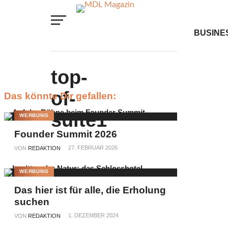
BUSINE
TRAVEL
top-
of-
Das könnte Dir gefallen:
LIFEST
suite1
WERBUNG
Founder Summit 2026
E-
27. FEBRUAR 2026
VON
REDAKTION
PAPER
WERBUNG
Das hier ist für alle, die Erholung
suchen
1. DEZEMBER 2024
VON
REDAKTION