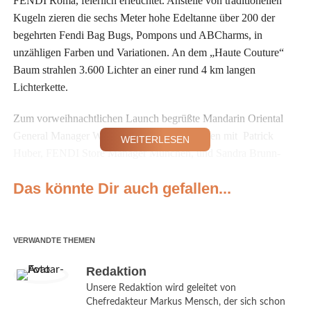
FENDI Roma, feierlich erleuchtet. Anstelle von traditionellen
Kugeln zieren die sechs Meter hohe Edeltanne über 200 der
begehrten Fendi Bag Bugs, Pompons und ABCharms, in
unzähligen Farben und Variationen. An dem „Haute Couture“
Baum strahlen 3.600 Lichter an einer rund 4 km langen
Lichterkette.
Zum vorweihnachtlichen Launch begrüßte Mandarin Oriental
General Manager Wolfgang Greiner zusammen mit Patrick
WEITERLESEN
Huber, FENDI Store Manager München, und Sandra Brunn-
Schaeffer, FENDI Retail Director Central Europe, rund 100
Das könnte Dir auch gefallen...
Freunde und Gäste des Hauses sowie bekannte Persönlichkeiten
aus Kultur, Wirtschaft und Showbiz wie Alexandra Polzin,
Stephanie Stumpf, Uschi Dämmrich von Luttitz, Judith Epstein,
Kiki Kausch.
VERWANDTE THEMEN
Redaktion
Wolfgang
Unsere Redaktion wird geleitet von
Greiner,
Chefredakteur Markus Mensch, der sich schon
General