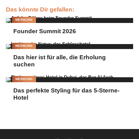
Kürbissüppchen mit Kernöl. Zum Nachtisch lockten
Das könnte Dir gefallen:
weihnachtliche Desserts wie American Cheesecake im
Matsuhisa Style, Cornettos mit Cremefüllung oder Lebkuchen-
WERBUNG
Lollypops.
Founder Summit 2026
Bilder: Irmi Gessner
WERBUNG
Das hier ist für alle, die Erholung
suchen
WERBUNG
Das perfekte Styling für das 5-Sterne-
Hotel