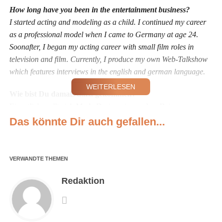
How long have you been in the entertainment business?
I started acting and modeling as a child. I continued my career
as a professional model when I came to Germany at age 24.
Soonafter, I began my acting career with small film roles in
television and film. Currently, I produce my own Web-Talkshow
which features interviews in the english and german language.
WEITERLESEN
Wie bist Du damals dazu gekommen?
Eigentlich wollte ich Mode Designerin werden. Bei
Präsentationen habe ich meine eigenen Sachen getragen. So
Das könnte Dir auch gefallen...
wurde ich dann entdeckt. Mit 12 war ich auf meinem ersten
Cover für ein Haarmode-Magazin.
VERWANDTE THEMEN
Why was acting your career choice?
I actually wanted to be a fashion designer. I didn’t have anyone
Redaktion
to present my designs, so I modeled them myself. That’s how I
was discovered. My first cover was on a hair magazine when I
was 12.