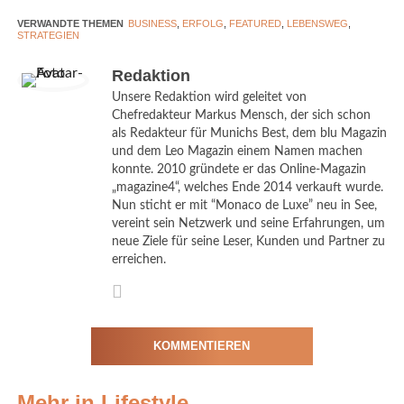
VERWANDTE THEMEN
BUSINESS
,
ERFOLG
,
FEATURED
,
LEBENSWEG
,
STRATEGIEN
Redaktion
Danielle Herrnberger und die Liebe ihres Lebens. © Mike Gisl
Unsere Redaktion wird geleitet von
Chefredakteur Markus Mensch, der sich schon
als Redakteur für Munichs Best, dem blu Magazin
und dem Leo Magazin einem Namen machen
Als ihr Partner die Diagnose Krebs erhielt, stand die Welt still.
konnte. 2010 gründete er das Online-Magazin
„magazine4“, welches Ende 2014 verkauft wurde.
Die Ärzte machten wenig Hoffnung, das Wort „unheilbar“ lag
Nun sticht er mit “Monaco de Luxe” neu in See,
schwer im Raum. Danielle Herrnberger musste mit ansehen, wie
vereint sein Netzwerk und seine Erfahrungen, um
der Mensch, den sie liebte, gegen eine Krankheit kämpfte, die
neue Ziele für seine Leser, Kunden und Partner zu
scheinbar nicht zu besiegen war.
erreichen.
„Ich wusste nicht, wie es weitergehen sollte. Aber ich wusste,
dass ich nicht einfach nur zuschauen konnte.“ Die folgenden
Tage und Nächte waren ein Wechselbad aus Angst, Hoffnung
KOMMENTIEREN
und Verzweiflung. Mitten in dieser Krise trafen sie gemeinsam
eine Entscheidung: „Wir können nicht kontrollieren, was passiert
Mehr in Lifestyle