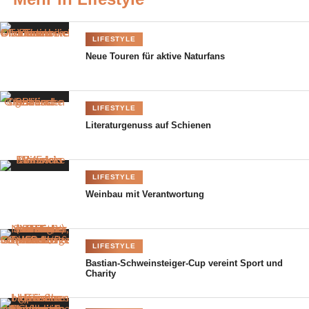
– aber wir können entscheiden, wie wir damit umgehen.“
Radikale Entscheidungen
LIFESTYLE
Neue Touren für aktive Naturfans
LIFESTYLE
Literaturgenuss auf Schienen
LIFESTYLE
Weinbau mit Verantwortung
LIFESTYLE
Bastian-Schweinsteiger-Cup vereint Sport und
Das neue Buch von Danielle Herrnberger. © Mike Gisl
Charity