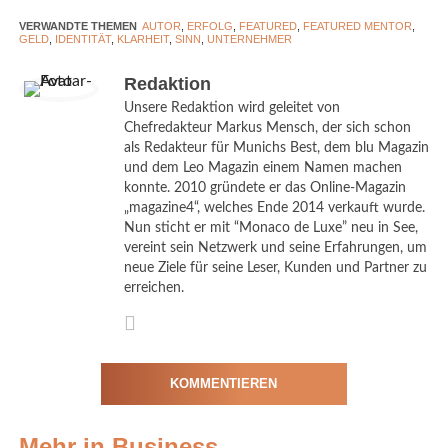
persönliche Lebensmission, Lifestyle und Einkommensstruktur
VERWANDTE THEMEN
AUTOR
,
ERFOLG
,
FEATURED
,
FEATURED MENTOR
,
miteinander verbinden. Grundlage sind individuelle Analysen,
GELD
,
IDENTITÄT
,
KLARHEIT
,
SINN
,
UNTERNEHMER
die auch karmische und astrologische Muster berücksichtigen.
Redaktion
Dabei geht es nicht um schnelle Veränderungen, sondern um
Unsere Redaktion wird geleitet von
Chefredakteur Markus Mensch, der sich schon
eine klare Neuausrichtung von innen heraus. Der Fokus liegt
als Redakteur für Munichs Best, dem blu Magazin
darauf, das eigene Potenzial bewusster zu erkennen und im
und dem Leo Magazin einem Namen machen
Business-Alltag gezielt zu nutzen.
konnte. 2010 gründete er das Online-Magazin
„magazine4“, welches Ende 2014 verkauft wurde.
Evolution statt radikaler Bruch
Nun sticht er mit “Monaco de Luxe” neu in See,
vereint sein Netzwerk und seine Erfahrungen, um
Wichtig ist
Maximilian Fritz
neue Ziele für seine Leser, Kunden und Partner zu
dabei die Art der Veränderung. Er
erreichen.
versteht seine Arbeit als evolutionären Prozess, nicht als
radikalen Umbruch.
Unternehmer sollen nicht ihr gesamtes Leben neu erfinden,
KOMMENTIEREN
sondern bestehende Strukturen verfeinern und bewusster
ausrichten. Diese Vorgehensweise schafft Stabilität und
ermöglicht nachhaltige Entwicklung ohne Kontrollverlust.
Mehr in Business