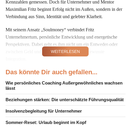
Kennzahlen gemessen. Doch für Unternehmer und Mentor
Maximilian Fritz beginnt Erfolg nicht im Außen, sondern in der
Verbindung aus Sinn, Identität und gelebter Klarheit.
Mit seinem Ansatz „Soulmoney“ verbindet Fritz
Unternehmertum, persönliche Entwicklung und energetische
Perspektiven. Dabei geht es ihm nicht um ein Entweder-oder
zwischen Geld und Sinn, sondern um deren bewusste
WEITERLESEN
Integration.
Das könnte Dir auch gefallen...
Viele seiner Klienten stammen aus dem Finanz- und
Mittelstandssektor. Trotz äußerem Erfolg erleben sie häufig eine
Wie persönliches Coaching Außergewöhnliches wachsen
innere Leere oder den Wunsch nach neuer Orientierung. Genau
lässt
hier setzt sein Mentoring an.
Beziehungen stärken: Die unterschätzte Führungsqualität
Der Seelenplan als Kompass für
Insolvenzbegleitung für Unternehmer
Unternehmer
Sommer-Reset: Urlaub beginnt im Kopf
Zentral in Fritz’ Ansatz ist der sogenannte Seelenplan. Er soll