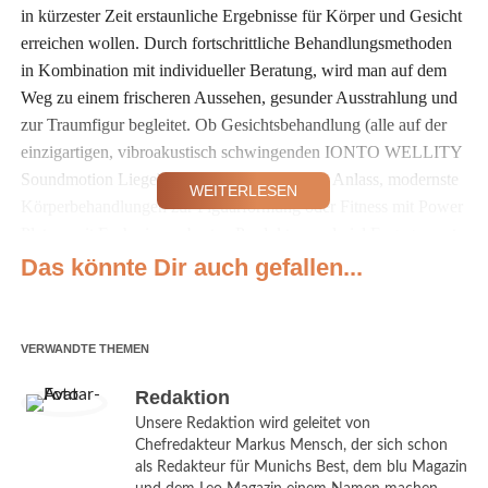
in kürzester Zeit erstaunliche Ergebnisse für Körper und Gesicht
erreichen wollen. Durch fortschrittliche Behandlungsmethoden
in Kombination mit individueller Beratung, wird man auf dem
Weg zu einem frischeren Aussehen, gesunder Ausstrahlung und
zur Traumfigur begleitet. Ob Gesichtsbehandlung (alle auf der
einzigartigen, vibroakustisch schwingenden IONTO WELLITY
Soundmotion Liege) für jede Haut und jeden Anlass, modernste
WEITERLESEN
Körperbehandlungen zur Figuarformung oder Fitness mit Power
Plate – mit Fachwissen, besten Produkten und viel Engagement
kümmert sich das Team um die Wünsche seiner Kunden.
Das könnte Dir auch gefallen...
Mehr Infos unter www.toscanella-muenchen.de.
VERWANDTE THEMEN
Monaco de Luxe verlost einen Gutschein für eine
Gesichtsbehandlung inkl. 4 Wochen Power Plate, einen
Redaktion
Gutschein für eine Gesichtsbehandlung und einen Gutschein
Unsere Redaktion wird geleitet von
für 4 Wochen Power Plate bei Toscanella Ästhetik & Power
Chefredakteur Markus Mensch, der sich schon
Plate
als Redakteur für Munichs Best, dem blu Magazin