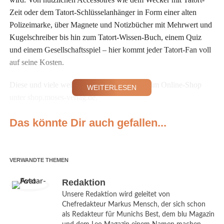
Zeit oder dem Tatort-Schlüsselanhänger in Form einer alten
Polizeimarke, über Magnete und Notizbücher mit Mehrwert und
Kugelschreiber bis hin zum Tatort-Wissen-Buch, einem Quiz
und einem Gesellschaftsspiel – hier kommt jeder Tatort-Fan voll
auf seine Kosten.
Diese und viele weitere Produktreihen gibt’s im Online-Shop
WEITERLESEN
unter shop.moses-verlag.de.
Monaco de Luxe verlost 1 Tatort-Set bestehend aus „Das
Das könnte Dir auch gefallen...
Buch“ (999x Krimi, Kult & Kurioses) und Magnet sowie 1
Tatort-Paket mit Tasse, Wecker und Schlüsselanhänger.
VERWANDTE THEMEN
Hier teilnehmen!
Redaktion
Fotos: moses. Verlag
Unsere Redaktion wird geleitet von
Chefredakteur Markus Mensch, der sich schon
als Redakteur für Munichs Best, dem blu Magazin