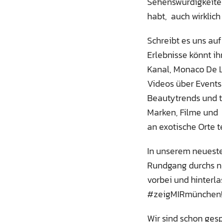
Sehenswürdigkeiten
habt, auch wirklic
Schreibt es uns au
Erlebnisse könnt i
Kanal, Monaco De L
Videos über Events
Beautytrends und t
Marken, Filme und
an exotische Orte t
In unserem neueste
Rundgang durchs n
vorbei und hinterl
#zeigMIRmünchen
Wir sind schon gesp