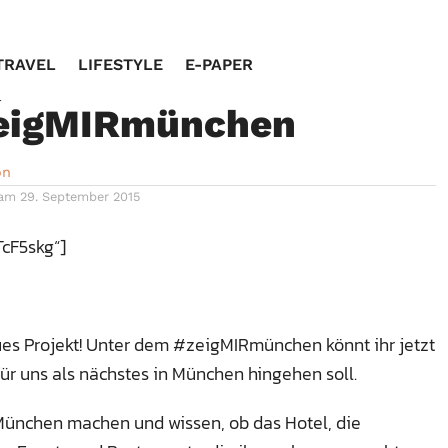
TRAVEL
LIFESTYLE
E-PAPER
gen Dir München mit
eigMIRmünchen
on
 am
29. September 2015
cF5skg“]
ues Projekt! Unter dem #zeigMIRmünchen könnt ihr jetzt
ür uns als nächstes in München hingehen soll.
n München machen und wissen, ob das Hotel, die