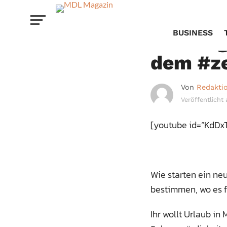
KULTUR
BUSINESS
Wir zei
dem #z
Von
Redakti
Veröffentlicht
[youtube id=“KdDxT
Wie starten ein ne
bestimmen, wo es f
Ihr wollt Urlaub i