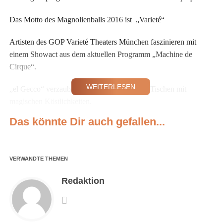
Das Motto des Magnolienballs 2016 ist „Varieté“
Artisten des GOP Varieté Theaters München faszinieren mit
einem Showact aus dem aktuellen Programm „Machine de
Cirque“.
WEITERLESEN
„el Gecco“ verzaubert die Ballgäste an ihren Tischen mit
magischen Köstlichkeiten.
Das könnte Dir auch gefallen...
Für Unterhaltung sorgen die Showband Firebirds und Sänger
Ferdinand Rennie. Traditionell tanzen die Gäste gegen
Mitternacht wie jedes Jahr die beliebte Münchner Française.
VERWANDTE THEMEN
Bei der Stillen Auktion können Aufenthalte in exclusiven Hotels
Redaktion
weltweit ersteigert werden. Die Große Tombola lockt mit
außergewöhnlich wertvollen Preisen.
10.000 Euro erhält in diesem Jahr die Organisation