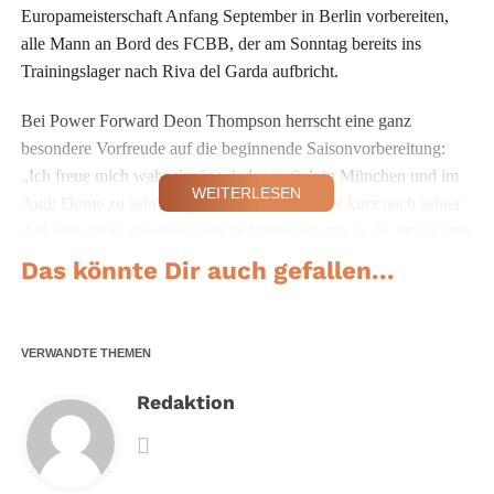
Europameisterschaft Anfang September in Berlin vorbereiten,
alle Mann an Bord des FCBB, der am Sonntag bereits ins
Trainingslager nach Riva del Garda aufbricht.
Bei Power Forward Deon Thompson herrscht eine ganz
besondere Vorfreude auf die beginnende Saisonvorbereitung:
„Ich freue mich wahnsinnig wieder zurück in München und im
WEITERLESEN
Audi Dome zu sein“, sagte der 26-Jährige, der kurz nach seiner
Ankunft schon die medizinische Untersuchung in der Praxis von
FCBB-Teamarzt Dr. Jochen Hahne absolvierte. Er freue sich
Das könnte Dir auch gefallen...
besonders auf die Weggefährten aus der Meistersaison 2014 und
die besondere Stimmung bei den Heimspielen im Audi Dome.
VERWANDTE THEMEN
Beide US-Amerikaner sind zuversichtlich, auch in dieser Saison
wieder Erfolge feiern zu können. „Ich will dem Team helfen. Ich
Redaktion
habe in meinem Alter noch Potential, mein eigenes Spiel zu
verbessern. Das will ich hier in der kommenden Saison tun. Ich
bin überzeugt, dass wir als Mannschaft die Qualität haben, eine