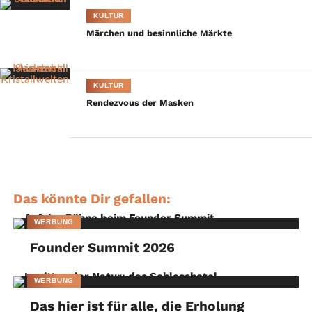
Bilder & Text: FC Bayern München Basketball
KULTUR
Märchen und besinnliche Märkte
KULTUR
Rendezvous der Masken
Das könnte Dir gefallen:
WERBUNG
Founder Summit 2026
WERBUNG
Das hier ist für alle, die Erholung